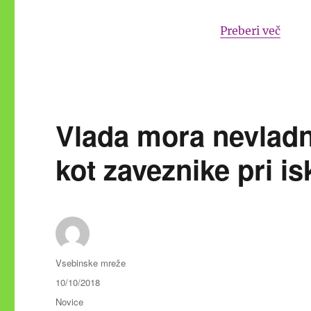
“Vabi
Preberi več
Vlada mora nevladne
kot zaveznike pri is
Avtor
Vsebinske mreže
Objavljeno
10/10/2018
dne
Kategorije
Novice