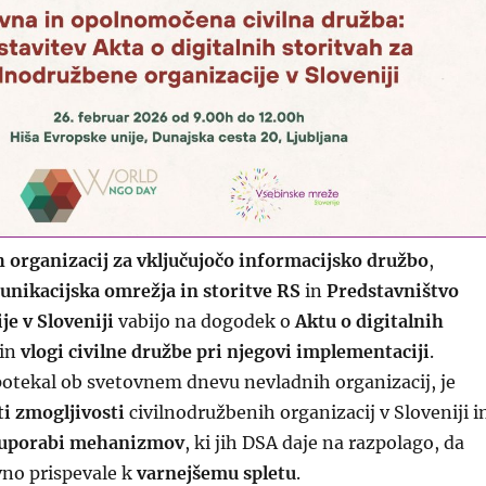
 organizacij za vključujočo informacijsko družbo
,
unikacijska omrežja in storitve RS
in
Predstavništvo
e v Sloveniji
vabijo na dogodek o
Aktu o digitalnih
in
vlogi civilne družbe pri njegovi implementaciji
.
potekal ob svetovnem dnevu nevladnih organizacij, je
ti zmogljivosti
civilnodružbenih organizacij v Sloveniji i
uporabi mehanizmov
, ki jih DSA daje na razpolago, da
vno prispevale k
varnejšemu spletu
.