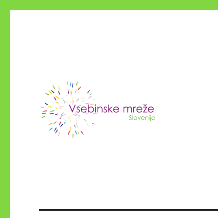
Vsebinske NVO Slovenije
Konzorcij vsebinskih mrež 