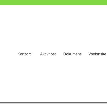
Konzorcij
Aktivnosti
Dokumenti
Vsebinske
nevladnih organizacij Slovenije