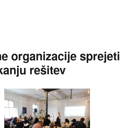
lo: »Aktivna in opolnomočena civilna družba: predstavite
 organizacije sprejeti
kanju rešitev