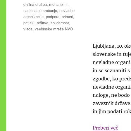
Oznake
civilna družba
,
mehanizmi
,
nacionalno srečanje
,
nevladne
organizacije
,
podpora
,
primeri
,
pritiski
,
rešitve
,
solidarnost
,
vlada
,
vsebinske mreže NVO
Ljubljana, 10. 
slovenske in tuje
nevladne organi
in se seznaniti 
zgodbe, ko preds
nevladne organiz
naloge, ne bodo 
zaveznik države 
in jim podati rok
“Vlad
Preberi več