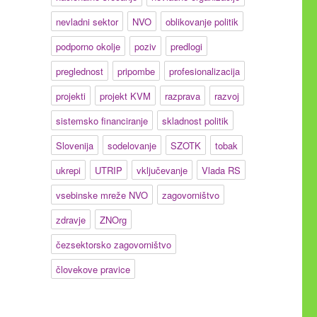
nevladni sektor
NVO
oblikovanje politik
v Akta o digitalnih storitvah za civilnodružbene organiz
podporno okolje
poziv
predlogi
preglednost
pripombe
profesionalizacija
projekti
projekt KVM
razprava
razvoj
sistemsko financiranje
skladnost politik
Slovenija
sodelovanje
SZOTK
tobak
ukrepi
UTRIP
vključevanje
Vlada RS
vsebinske mreže NVO
zagovorništvo
zdravje
ZNOrg
čezsektorsko zagovorništvo
človekove pravice