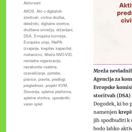
dne
Kategorije
Aktivnosti
Oznake
AKOS
,
Akt o digitalnih
storitvah
,
civilna družba
,
deležniki
,
digitalne storitve
,
družbena omrežja
,
državljani
,
DSA
,
Evropska komisija
,
Evropska unija
,
INePA
,
izvajanje
,
krepitev kapacitet
,
mehanizmi
,
Mreža NVO-VID
,
nevladne organizacije
,
nezakonite vsebine
,
Mreža nevladnih
ozaveščanje
,
potrebe
,
Agencija za kom
pravice
,
pravila
,
predlogi
,
preglednost
,
projekt KVM
,
Evropske komisij
Slovenija
,
spletne platforme
,
storitvah (DSA)
spletne storitve
,
uporabniki
,
Dogodek, ki bo 
varen splet
namenjen
krepi
jih spodbuditi k
bodo lahko akti