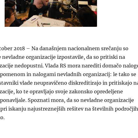
oktober 2018 – Na današnjem nacionalnem srečanju so
 nevladne organizacije izpostavile, da so pritiski na
zacije nedopustni. Vlada RS mora narediti domačo nalog
s pomenom in nalogami nevladnih organizacij: le tako se
tavniki vlade neupravičeno diskreditirajo in pritiskajo n
acije, ko te opravljajo svoje zakonsko opredeljene
ponavljale. Spoznati mora, da so nevladne organizacije
pri iskanju najustreznejših rešitev na številnih področjih
o.
a mora nevladne organizacije sprejeti kot zaveznike pri 