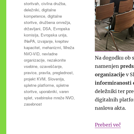
storitvah
,
civilna družba
,
deležniki
,
digitalne
kompetence
,
digitalne
storitve
,
družbena omrežja
,
državljani
,
DSA
,
Evropska
komisija
,
Evropska unija
,
INePA
,
izvajanje
,
krepitev
kapacitet
,
mehanizmi
,
Mreža
NVO-VID
,
nevladne
Na dogodku ob sv
organizacije
,
nezakonite
namenjen
preds
vsebine
,
ozaveščanje
,
pravice
,
pravila
,
preglednost
,
organizacije
v S
projekt KVM
,
Slovenija
,
informiranosti 
spletne platforme
,
spletne
deležniki ter pr
storitve
,
uporabniki
,
varen
splet
,
vsebinske mreže NVO
,
digitalnih platf
zasebnost
naslova akta.
“Pred
Preberi več