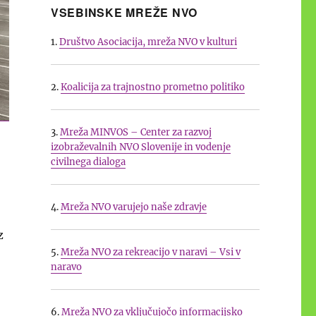
VSEBINSKE MREŽE NVO
1.
Društvo Asociacija, mreža NVO v kulturi
2.
Koalicija za trajnostno prometno politiko
3.
Mreža MINVOS – Center za razvoj
izobraževalnih NVO Slovenije in vodenje
civilnega dialoga
4.
Mreža NVO varujejo naše zdravje
z
5.
Mreža NVO za rekreacijo v naravi – Vsi v
naravo
anju in uporabi Akta o digitalnih storitvah”
6.
Mreža NVO za vključujočo informacijsko