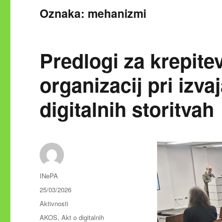
Oznaka:
mehanizmi
Predlogi za krepite
organizacij pri izva
digitalnih storitvah
Avtor
INePA
Objavljeno
25/03/2026
dne
Kategorije
Aktivnosti
Oznake
AKOS
,
Akt o digitalnih