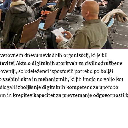
etovnem dnevu nevladnih organizacij, ki je bil
tavitvi Akta o digitalnih storitvah za civilnodružbene
loveniji, so udeleženci izpostavili potrebo po
boljši
o vsebini akta in mehanizmih
, ki jih imajo na voljo kot
edlagali
izboljšanje digitalnih kompetenc
za uporabo
orm in
krepitev kapacitet za prevzemanje odgovornosti
i
logi za krepitev kapacitet nevladnih organizacij pri izvaj