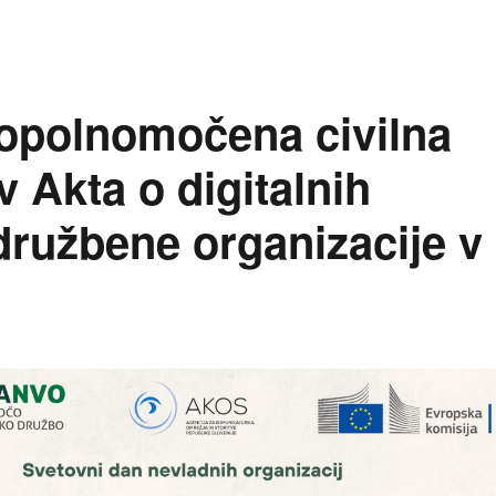
n opolnomočena civilna
v Akta o digitalnih
odružbene organizacije v