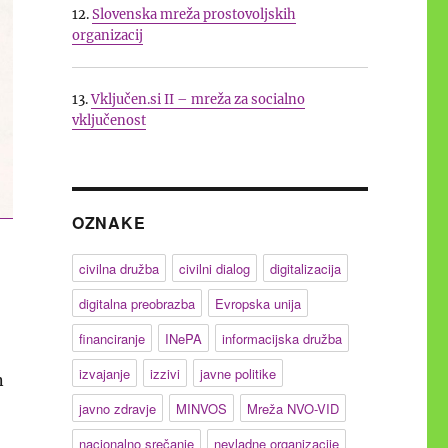
12.
Slovenska mreža prostovoljskih
organizacij
13.
Vključen.si II – mreža za socialno
vključenost
OZNAKE
civilna družba
civilni dialog
digitalizacija
digitalna preobrazba
Evropska unija
financiranje
INePA
informacijska družba
izvajanje
izzivi
javne politike
n
javno zdravje
MINVOS
Mreža NVO-VID
nacionalno srečanje
nevladne organizacije