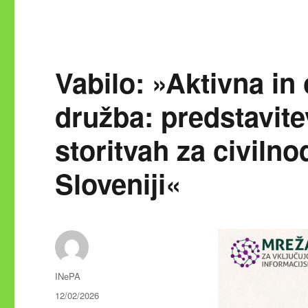
Vabilo: »Aktivna i
družba: predstavite
storitvah za civiln
Sloveniji«
Avtor
INePA
Objavljeno
12/02/2026