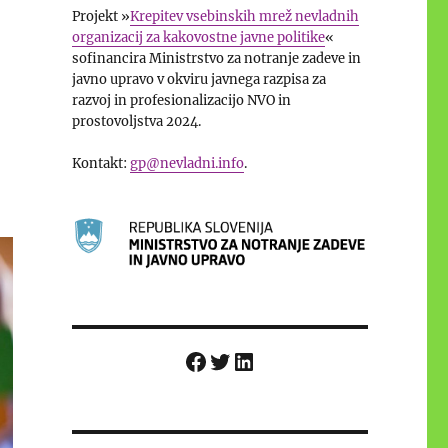
Projekt »
Krepitev vsebinskih mrež nevladnih
organizacij za kakovostne javne politike
«
sofinancira Ministrstvo za notranje zadeve in
javno upravo v okviru javnega razpisa za
razvoj in profesionalizacijo NVO in
prostovoljstva 2024.
Kontakt:
gp@nevladni.info
.
Facebook
Twitter
LinkedIn