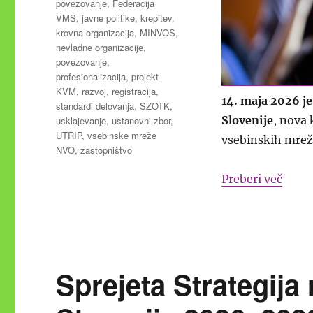
povezovanje
,
Federacija
VMS
,
javne politike
,
krepitev
,
krovna organizacija
,
MINVOS
,
nevladne organizacije
,
povezovanje
,
profesionalizacija
,
projekt
KVM
,
razvoj
,
registracija
,
14. maja 2026 j
standardi delovanja
,
SZOTK
,
Slovenije
, nova 
usklajevanje
,
ustanovni zbor
,
UTRIP
,
vsebinske mreže
vsebinskih mrež 
NVO
,
zastopništvo
“Usta
Preberi več
Sprejeta Strategija