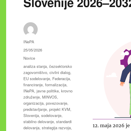
Slovenije 2026–203
Avtor
INePA
Objavljeno
25/05/2026
dne
Kategorije
Novice
Oznake
analiza stanja
,
čezsektorsko
zagovorništvo
,
civilni dialog
,
EU sodelovanje
,
Federacija
,
financiranje
,
formalizacija
,
INePA
,
javne politike
,
krovno
združenje
,
MINVOS
,
organizacija
,
povezovanje
,
predstavljanje
,
projekt KVM
,
Slovenija
,
sodelovanje
,
stabilno delovanje
,
standardi
12. maja 2026 je
delovanja
,
strategija razvoja
,