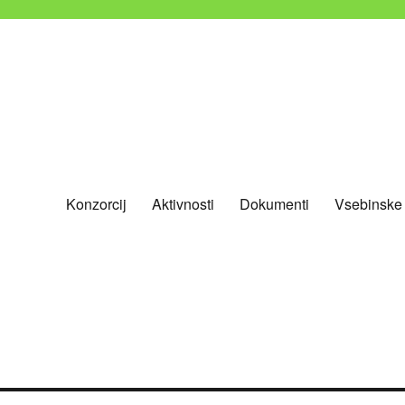
Konzorcij
Aktivnosti
Dokumenti
Vsebinske
nevladnih organizacij Slovenije