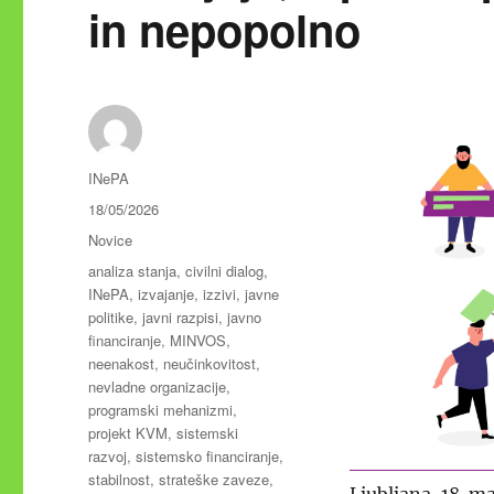
in nepopolno
Avtor
INePA
Objavljeno
18/05/2026
dne
Kategorije
Novice
Oznake
analiza stanja
,
civilni dialog
,
INePA
,
izvajanje
,
izzivi
,
javne
politike
,
javni razpisi
,
javno
financiranje
,
MINVOS
,
neenakost
,
neučinkovitost
,
nevladne organizacije
,
programski mehanizmi
,
projekt KVM
,
sistemski
razvoj
,
sistemsko financiranje
,
stabilnost
,
strateške zaveze
,
Ljubljana, 18. m