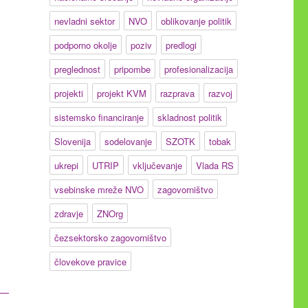
nevladni sektor
NVO
oblikovanje politik
podporno okolje
poziv
predlogi
preglednost
pripombe
profesionalizacija
projekti
projekt KVM
razprava
razvoj
sistemsko financiranje
skladnost politik
Slovenija
sodelovanje
SZOTK
tobak
ukrepi
UTRIP
vključevanje
Vlada RS
vsebinske mreže NVO
zagovorništvo
zdravje
ZNOrg
čezsektorsko zagovorništvo
človekove pravice