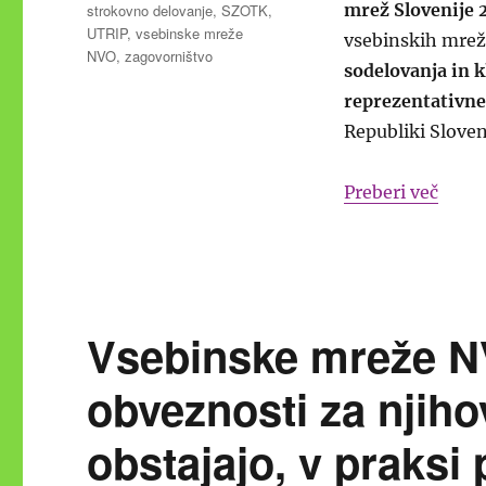
mrež Slovenije
strokovno delovanje
,
SZOTK
,
UTRIP
,
vsebinske mreže
vsebinskih mrež 
NVO
,
zagovorništvo
sodelovanja in 
reprezentativne
Republiki Sloveni
“Spre
Preberi več
Vsebinske mreže N
obveznosti za njiho
obstajajo, v praksi