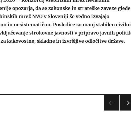
enije opozarja, da se zakonske in strateške zaveze glede
binskih mrež NVO v Sloveniji še vedno izvajajo
o in nesistematično. Posledice so manj stabilen civilni
 vključevanje strokovne javnosti v pripravo javnih politi
i za kakovostne, skladne in izvršljive odločitve države.
inske mreže NVO opozarjajo: zakonske obveznosti za njih
NAS
EDN
A
STR