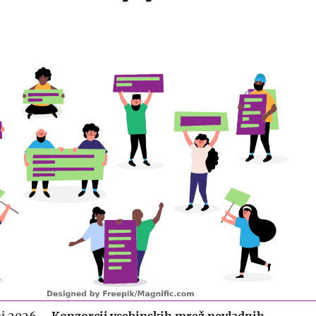
aj 2026 –
Konzorcij vsebinskih mrež nevladnih