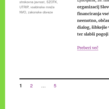
strokovna javnost
,
SZOTK
,
organizacij Slov
UTRIP
,
vsebinske mreže
NVO
,
zakonske obveze
financiranja vse
neenotno, občasn
dialog, šibkejše
ter slabši pogoj
“Vseb
Preberi več
Številčenje
STRAN
STRAN
STRAN
2
…
5
1
prispevkov