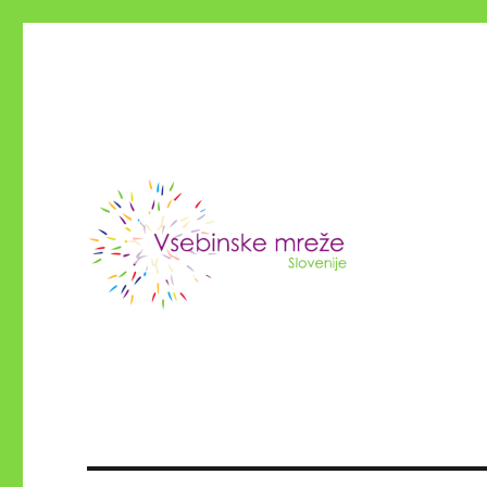
Vsebinske NVO Slovenije
Konzorcij vsebinskih mrež 