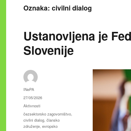
Oznaka:
civilni dialog
Ustanovljena je Fe
Slovenije
Avtor
INePA
Objavljeno
27/05/2026
dne
Kategorije
Aktivnosti
Oznake
čezsektorsko zagovorništvo
,
civilni dialog
,
člansko
združenje
,
evropsko