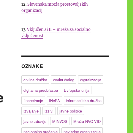
12.
Slovenska mreža prostovoljskih
organizacij
13.
Vključen.si II – mreža za socialno
vključenost
–2032”
OZNAKE
civilna družba
civilni dialog
digitalizacija
digitalna preobrazba
Evropska unija
e
financiranje
INePA
informacijska družba
izvajanje
izzivi
javne politike
javno zdravje
MINVOS
Mreža NVO-VID
nacionalno srečanje
nevladne organizacije