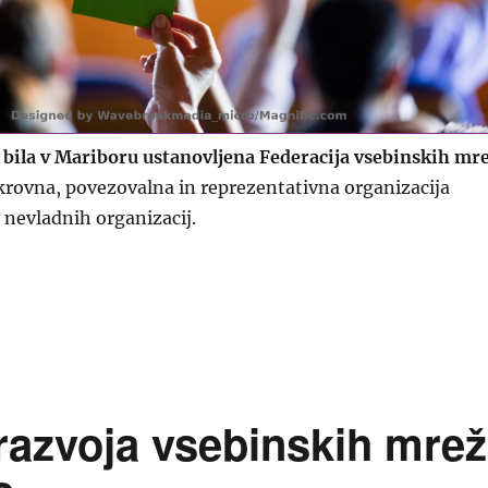
e bila v Mariboru ustanovljena Federacija vsebinskih mr
krovna, povezovalna in reprezentativna organizacija
nevladnih organizacij.
novljena je Federacija vsebinskih mrež Slovenije”
 razvoja vsebinskih mrež