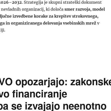
 2026–2032
. Strategija je skupni strateški dokument
nevladnih organizacij, ki določa
smer razvoja, model
ključne izvedbene korake za krepitev strokovnega,
ga in organiziranega delovanja vsebinskih mrež
v
ji.
jeta Strategija razvoja vsebinskih mrež Slovenije 2026
VO opozarjajo: zakonsk
vo financiranje
 pa se izvajajo neenotno