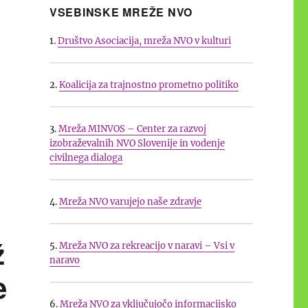
VSEBINSKE MREŽE NVO
ih mrež NVO za leti 2026 in 2027”
1.
Društvo Asociacija, mreža NVO v kulturi
2.
Koalicija za trajnostno prometno politiko
3.
Mreža MINVOS – Center za razvoj
izobraževalnih NVO Slovenije in vodenje
civilnega dialoga
4.
Mreža NVO varujejo naše zdravje
ž
5.
Mreža NVO za rekreacijo v naravi – Vsi v
naravo
e
6.
Mreža NVO za vključujočo informacijsko