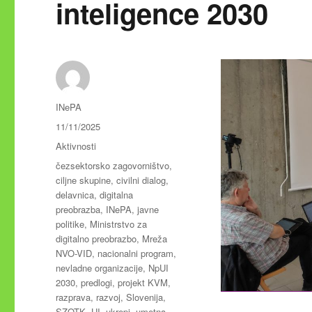
inteligence 2030
Avtor
INePA
Objavljeno
11/11/2025
dne
Kategorije
Aktivnosti
Oznake
čezsektorsko zagovorništvo
,
ciljne skupine
,
civilni dialog
,
delavnica
,
digitalna
preobrazba
,
INePA
,
javne
politike
,
Ministrstvo za
digitalno preobrazbo
,
Mreža
NVO-VID
,
nacionalni program
,
nevladne organizacije
,
NpUI
2030
,
predlogi
,
projekt KVM
,
razprava
,
razvoj
,
Slovenija
,
SZOTK
,
UI
,
ukrepi
,
umetna