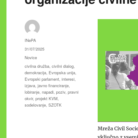
Avtor
INePA
Objavljeno
31/07/2025
dne
Kategorije
Novice
Oznake
civilna družba
,
civilni dialog
,
demokracija
,
Evropska unija
,
Evropski parlament
,
interesi
,
izjava
,
javno financiranje
,
lobiranje
,
napadi
,
poziv
,
pravni
okvir
,
projekt KVM
,
sodelovanje
,
SZOTK
Mreža Civil Soci
vključno z vsemi