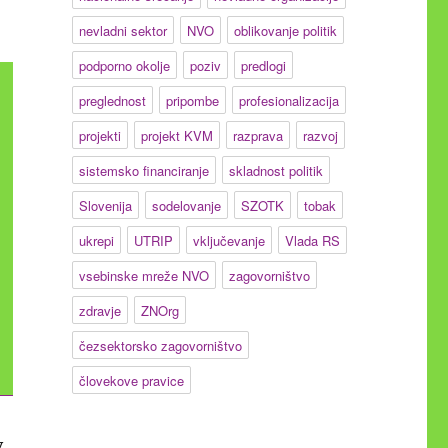
nevladni sektor
NVO
oblikovanje politik
podporno okolje
poziv
predlogi
preglednost
pripombe
profesionalizacija
projekti
projekt KVM
razprava
razvoj
sistemsko financiranje
skladnost politik
Slovenija
sodelovanje
SZOTK
tobak
ukrepi
UTRIP
vključevanje
Vlada RS
vsebinske mreže NVO
zagovorništvo
zdravje
ZNOrg
čezsektorsko zagovorništvo
človekove pravice
v