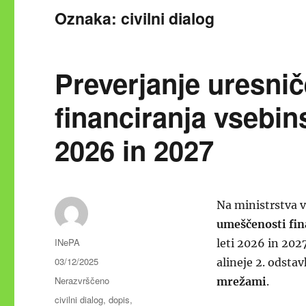
Oznaka:
civilni dialog
Preverjanje uresnič
financiranja vsebin
2026 in 2027
Na ministrstva v
umeščenosti fin
Avtor
INePA
leti 2026 in 202
Objavljeno
03/12/2025
alineje 2. odsta
dne
Kategorije
Nerazvrščeno
mrežami
.
Oznake
civilni dialog
,
dopis
,