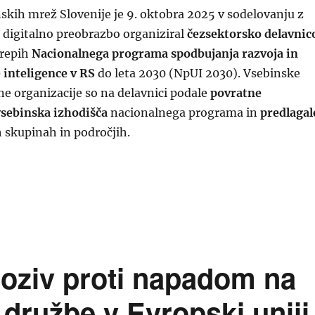
skih mrež Slovenije je 9. oktobra 2025 v sodelovanju z
 digitalno preobrazbo organiziral
čezsektorsko delavnic
krepih
Nacionalnega programa spodbujanja razvoja in
inteligence v RS
do leta 2030 (NpUI 2030). Vsebinske
e organizacije so na delavnici podale
povratne
vsebinska izhodišča
nacionalnega programa in
predlagal
h skupinah in področjih.
logi vsebin in ukrepov vsebinskih mrež za pripravo Na
oziv proti napadom na
 družbe v Evropski uniji