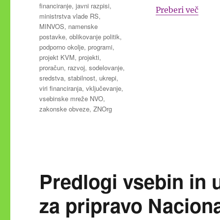
financiranje
,
javni razpisi
,
“Prev
Preberi več
ministrstva vlade RS
,
MINVOS
,
namenske
postavke
,
oblikovanje politik
,
podporno okolje
,
programi
,
projekt KVM
,
projekti
,
proračun
,
razvoj
,
sodelovanje
,
sredstva
,
stabilnost
,
ukrepi
,
viri financiranja
,
vključevanje
,
vsebinske mreže NVO
,
zakonske obveze
,
ZNOrg
Predlogi vsebin in
za pripravo Nacio