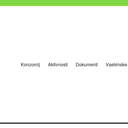
Konzorcij
Aktivnosti
Dokumenti
Vsebinske
nevladnih organizacij Slovenije