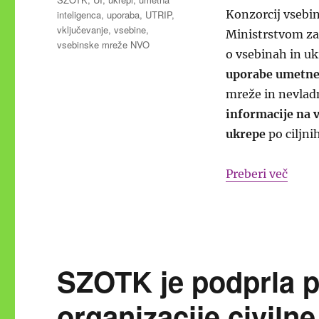
Konzorcij vsebin
inteligenca
,
uporaba
,
UTRIP
,
vključevanje
,
vsebine
,
Ministrstvom za
vsebinske mreže NVO
o vsebinah in u
uporabe umetne 
mreže in nevladn
informacije na 
ukrepe
po ciljni
“Pred
Preberi več
SZOTK je podprla p
organizacije civilne