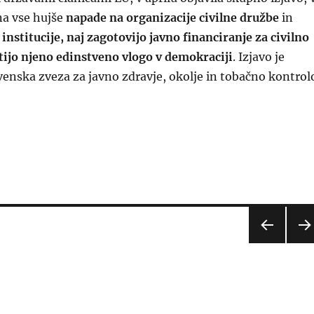
na vse hujše
napade na organizacije civilne družbe
in
institucije, naj zagotovijo
javno financiranje za civilno
tijo njeno edinstveno vlogo v demokraciji
. Izjavo je
venska zveza za javno zdravje, okolje in tobačno kontrol
K je podprla poziv proti napadom na organizacije civilne
PREJ
NAS
ŠNJA
EDN
STRA
A
N
STR
N