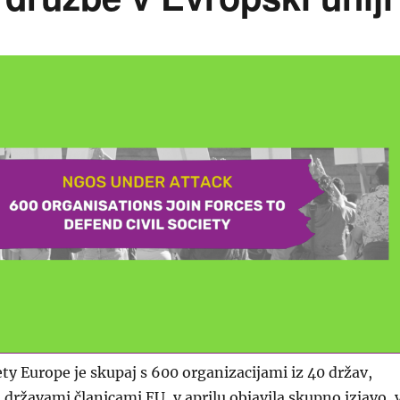
ety Europe je skupaj s 600 organizacijami iz 40 držav,
 državami članicami EU, v aprilu objavila skupno izjavo, 