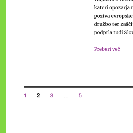
kateri opozarja 
poziva evropske 
družbo ter zašči
podprla tudi Slo
“SZOT
Preberi več
Številčenje
STRAN
STRAN
STRAN
1
STRAN
3
…
5
2
prispevkov