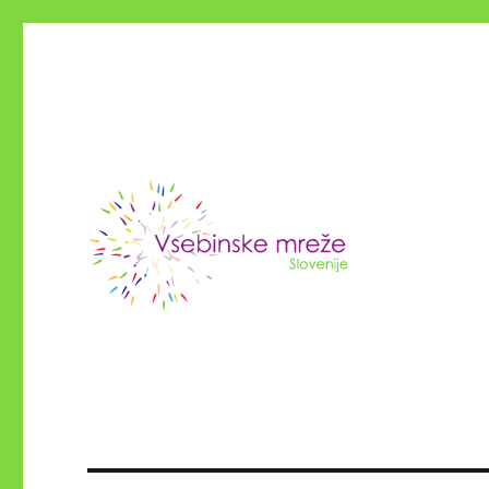
Vsebinske NVO Slovenije
Konzorcij vsebinskih mrež 