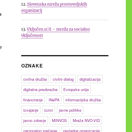
12.
Slovenska mreža prostovoljskih
organizacij
o
13.
Vključen.si II – mreža za socialno
vključenost
e
OZNAKE
cionalnega programa umetne inteligence 2030”
civilna družba
civilni dialog
digitalizacija
digitalna preobrazba
Evropska unija
financiranje
INePA
informacijska družba
izvajanje
izzivi
javne politike
javno zdravje
MINVOS
Mreža NVO-VID
nacionalno srečanje
nevladne organizacije