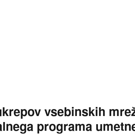
erjanje uresničevanja zavez glede financiranja vsebinsk
 ukrepov vsebinskih mre
nalnega programa umetn