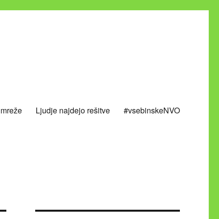
 mreže
Ljudje najdejo rešitve
#vsebinskeNVO