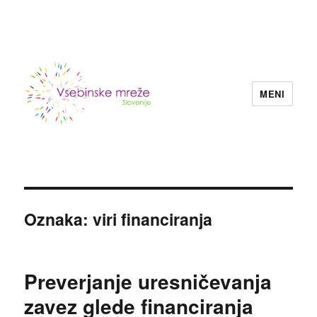
MENI
Konzorcij vsebinskih mrež nevladnih
organizacij Slovenije
Oznaka:
viri financiranja
Preverjanje uresničevanja
zavez glede financiranja