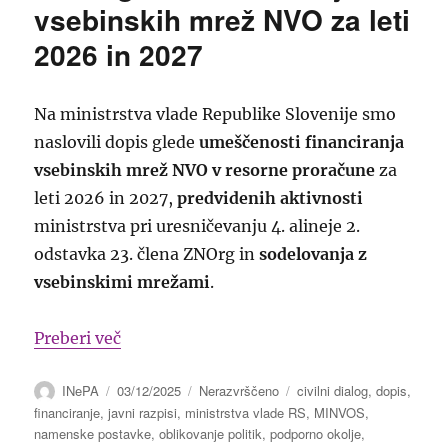
vsebinskih mrež NVO za leti
2026 in 2027
Na ministrstva vlade Republike Slovenije smo
naslovili dopis glede
umeščenosti financiranja
vsebinskih mrež NVO v resorne proračune
za
leti 2026 in 2027,
predvidenih aktivnosti
ministrstva pri uresničevanju 4. alineje 2.
odstavka 23. člena ZNOrg in
sodelovanja z
vsebinskimi mrežami
.
“Preverjanje uresničevanja zavez glede f
Preberi več
Avtor
Objavljeno
Kategorije
Oznake
INePA
03/12/2025
Nerazvrščeno
civilni dialog
,
dopis
,
dne
financiranje
,
javni razpisi
,
ministrstva vlade RS
,
MINVOS
,
namenske postavke
,
oblikovanje politik
,
podporno okolje
,