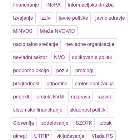
financiranje
INePA
informacijska družba
izvajanje
izzivi
javne politike
javno zdravje
MINVOS
Mreža NVO-VID
nacionalno srečanje
nevladne organizacije
nevladni sektor
NVO
oblikovanje politik
podporno okolje
poziv
predlogi
preglednost
pripombe
profesionalizacija
projekti
projekt KVM
razprava
razvoj
sistemsko financiranje
skladnost politik
Slovenija
sodelovanje
SZOTK
tobak
ukrepi
UTRIP
vključevanje
Vlada RS