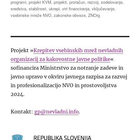
programi
,
projekt KVM
,
projekti
,
proračun
,
razvoj
,
sodelovanje
,
sredstva
,
stabilnost
,
ukrepi
,
viri financiranja
,
vključevanje
,
vsebinske mreže NVO
,
zakonske obveze
,
ZNOrg
Projekt »
Krepitev vsebinskih mrež nevladnih
organizacij za kakovostne javne politike
«
sofinancira Ministrstvo za notranje zadeve in
javno upravo v okviru javnega razpisa za razvoj
in profesionalizacijo NVO in prostovoljstva
2024.
Kontakt:
gp@nevladni.info
.