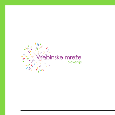
Vsebinske NVO Slovenije
Konzorcij vsebinskih mrež 