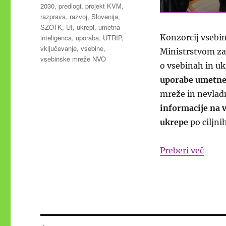
2030
,
predlogi
,
projekt KVM
,
razprava
,
razvoj
,
Slovenija
,
SZOTK
,
UI
,
ukrepi
,
umetna
Konzorcij vsebin
inteligenca
,
uporaba
,
UTRIP
,
vključevanje
,
vsebine
,
Ministrstvom za
vsebinske mreže NVO
o vsebinah in u
uporabe umetne 
mreže in nevladn
informacije na 
ukrepe
po ciljni
“Pred
Preberi več