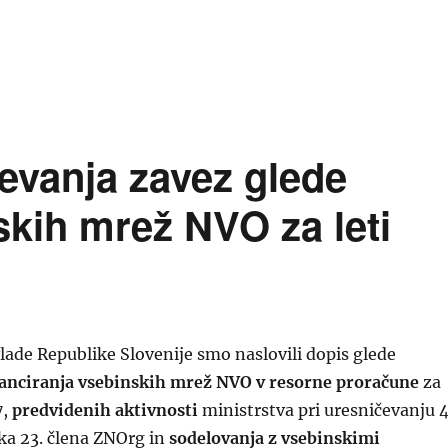
jeta Strategija razvoja nevladnih organizacij v Republiki 
evanja zavez glede
skih mrež NVO za leti
lade Republike Slovenije smo naslovili dopis glede
anciranja vsebinskih mrež NVO v resorne proračune
za
7,
predvidenih aktivnosti
ministrstva pri uresničevanju 4
vka 23. člena ZNOrg in
sodelovanja z vsebinskimi