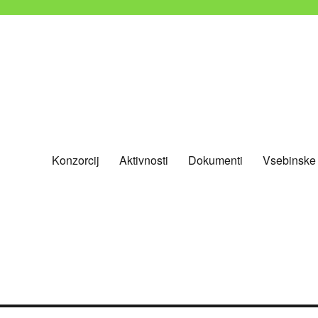
Konzorcij
Aktivnosti
Dokumenti
Vsebinske
nevladnih organizacij Slovenije