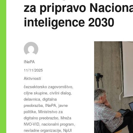
za pripravo Nacio
inteligence 2030
Avtor
INePA
Objavljeno
11/11/2025
dne
Kategorije
Aktivnosti
Oznake
čezsektorsko zagovorništvo
,
ciljne skupine
,
civilni dialog
,
delavnica
,
digitalna
preobrazba
,
INePA
,
javne
politike
,
Ministrstvo za
digitalno preobrazbo
,
Mreža
NVO-VID
,
nacionalni program
,
nevladne organizacije
,
NpUI