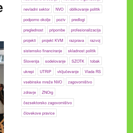
e
nevladni sektor
NVO
oblikovanje politik
podporno okolje
poziv
predlogi
preglednost
pripombe
profesionalizacija
projekti
projekt KVM
razprava
razvoj
sistemsko financiranje
skladnost politik
Slovenija
sodelovanje
SZOTK
tobak
ukrepi
UTRIP
vključevanje
Vlada RS
vsebinske mreže NVO
zagovorništvo
zdravje
ZNOrg
čezsektorsko zagovorništvo
človekove pravice