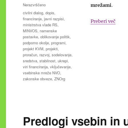
dne
Kategorije
Nerazvrščeno
mrežami
.
Oznake
civilni dialog
,
dopis
,
financiranje
,
javni razpisi
,
“Prev
Preberi več
ministrstva vlade RS
,
MINVOS
,
namenske
postavke
,
oblikovanje politik
,
podporno okolje
,
programi
,
projekt KVM
,
projekti
,
proračun
,
razvoj
,
sodelovanje
,
sredstva
,
stabilnost
,
ukrepi
,
viri financiranja
,
vključevanje
,
vsebinske mreže NVO
,
zakonske obveze
,
ZNOrg
Predlogi vsebin in