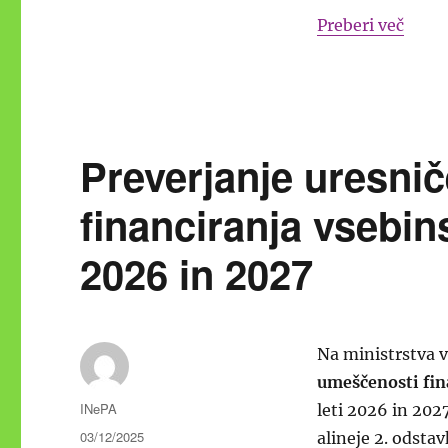
“Spre
Preberi več
Preverjanje uresnič
financiranja vsebin
2026 in 2027
Na ministrstva v
umeščenosti fin
Avtor
INePA
leti 2026 in 202
Objavljeno
03/12/2025
alineje 2. odsta