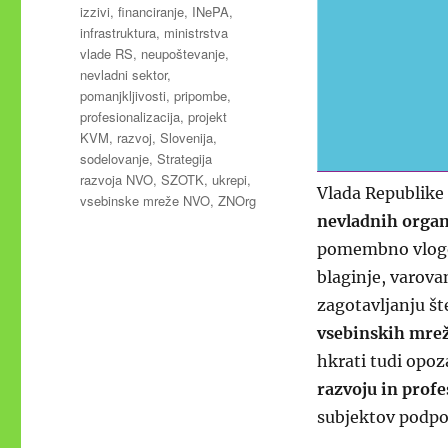
izzivi
,
financiranje
,
INePA
,
infrastruktura
,
ministrstva
vlade RS
,
neupoštevanje
,
nevladni sektor
,
pomanjkljivosti
,
pripombe
,
profesionalizacija
,
projekt
KVM
,
razvoj
,
Slovenija
,
sodelovanje
,
Strategija
razvoja NVO
,
SZOTK
,
ukrepi
,
Vlada Republike
vsebinske mreže NVO
,
ZNOrg
nevladnih organi
pomembno vlogo 
blaginje, varova
zagotavljanju šte
vsebinskih mrež
hkrati tudi opoza
razvoju in profe
subjektov podpo