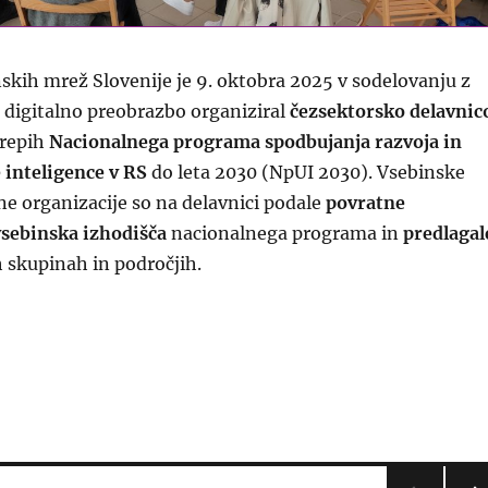
skih mrež Slovenije je 9. oktobra 2025 v sodelovanju z
 digitalno preobrazbo organiziral
čezsektorsko delavnic
krepih
Nacionalnega programa spodbujanja razvoja in
inteligence v RS
do leta 2030 (NpUI 2030). Vsebinske
e organizacije so na delavnici podale
povratne
vsebinska izhodišča
nacionalnega programa in
predlagal
h skupinah in področjih.
logi vsebin in ukrepov vsebinskih mrež za pripravo Na