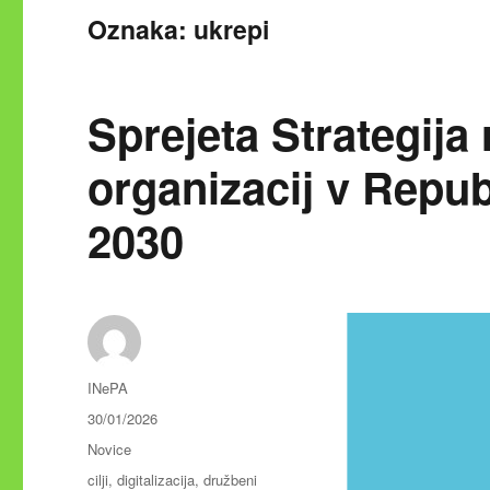
Oznaka:
ukrepi
Sprejeta Strategija
organizacij v Republ
2030
Avtor
INePA
Objavljeno
30/01/2026
dne
Kategorije
Novice
Oznake
cilji
,
digitalizacija
,
družbeni