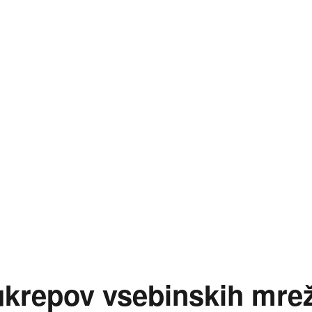
erjanje uresničevanja zavez glede financiranja vsebinsk
 ukrepov vsebinskih mre