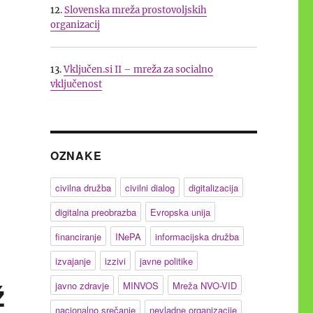
12.
Slovenska mreža prostovoljskih
organizacij
ih mrež NVO za leti 2026 in 2027”
13.
Vključen.si II – mreža za socialno
vključenost
OZNAKE
civilna družba
civilni dialog
digitalizacija
digitalna preobrazba
Evropska unija
financiranje
INePA
informacijska družba
izvajanje
izzivi
javne politike
ž
javno zdravje
MINVOS
Mreža NVO-VID
nacionalno srečanje
nevladne organizacije