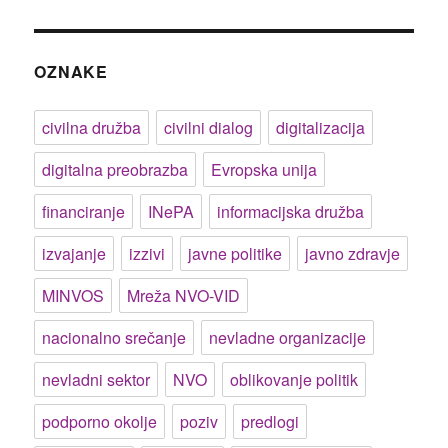
OZNAKE
civilna družba
civilni dialog
digitalizacija
digitalna preobrazba
Evropska unija
financiranje
INePA
informacijska družba
izvajanje
izzivi
javne politike
javno zdravje
MINVOS
Mreža NVO-VID
nacionalno srečanje
nevladne organizacije
nevladni sektor
NVO
oblikovanje politik
podporno okolje
poziv
predlogi