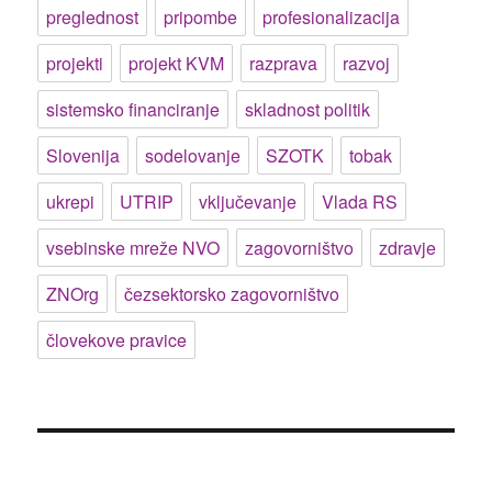
preglednost
pripombe
profesionalizacija
projekti
projekt KVM
razprava
razvoj
sistemsko financiranje
skladnost politik
Slovenija
sodelovanje
SZOTK
tobak
ukrepi
UTRIP
vključevanje
Vlada RS
vsebinske mreže NVO
zagovorništvo
zdravje
ZNOrg
čezsektorsko zagovorništvo
človekove pravice