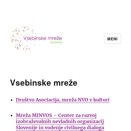
MENI
Konzorcij vsebinskih mrež nevladnih
organizacij Slovenije
Vsebinske mreže
Društvo Asociacija, mreža NVO v kulturi
Mreža MINVOS – Center za razvoj
izobraževalnih nevladnih organizacij
Slovenije in vodenje civilnega dialoga