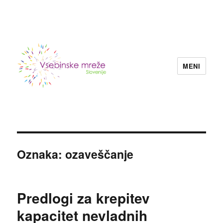
MENI
Konzorcij vsebinskih mrež nevladnih
organizacij Slovenije
Oznaka:
ozaveščanje
Predlogi za krepitev
kapacitet nevladnih