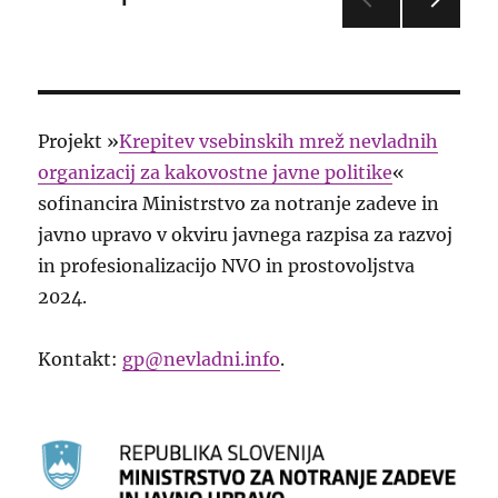
NASL
prispevkov
EDNJ
A
STRA
N
Projekt »
Krepitev vsebinskih mrež nevladnih
organizacij za kakovostne javne politike
«
sofinancira Ministrstvo za notranje zadeve in
javno upravo v okviru javnega razpisa za razvoj
in profesionalizacijo NVO in prostovoljstva
2024.
Kontakt:
gp@nevladni.info
.