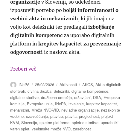
organizacije
v Sloveniji, so udeleženci
izpostavili potrebo po
boljši informiranosti o
vsebini akta in mehanizmih
, ki jih imajo na
voljo kot deležniki ter predlagali
izboljšanje
digitalnih kompetenc
za uporabo digitalnih
platform in
krepitev kapacitet za prevzemanje
odgovornosti
iz naslova akta.
“Predlogi za krepitev kapacitet nevladnih 
Preberi več
Avtor
Objavljeno
Kategorije
Oznake
INePA
25/03/2026
Aktivnosti
AKOS
,
Akt o digitalnih
dne
storitvah
,
civilna družba
,
deležniki
,
digitalne kompetence
,
digitalne storitve
,
družbena omrežja
,
državljani
,
DSA
,
Evropska
komisija
,
Evropska unija
,
INePA
,
izvajanje
,
krepitev kapacitet
,
mehanizmi
,
Mreža NVO-VID
,
nevladne organizacije
,
nezakonite
vsebine
,
ozaveščanje
,
pravice
,
pravila
,
preglednost
,
projekt
KVM
,
Slovenija
,
spletne platforme
,
spletne storitve
,
uporabniki
,
varen splet
,
vsebinske mreže NVO
,
zasebnost