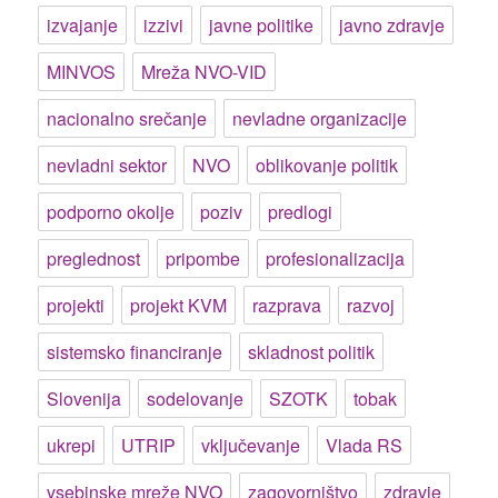
izvajanje
izzivi
javne politike
javno zdravje
MINVOS
Mreža NVO-VID
nacionalno srečanje
nevladne organizacije
nevladni sektor
NVO
oblikovanje politik
podporno okolje
poziv
predlogi
preglednost
pripombe
profesionalizacija
projekti
projekt KVM
razprava
razvoj
sistemsko financiranje
skladnost politik
Slovenija
sodelovanje
SZOTK
tobak
ukrepi
UTRIP
vključevanje
Vlada RS
vsebinske mreže NVO
zagovorništvo
zdravje