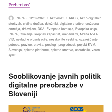
“Vabilo: »Aktivna in opolnomočena civilna
Preberi več
Avtor
Objavljeno
Kategorije
Oznake
INePA
12/02/2026
Aktivnosti
AKOS
,
Akt o digitalnih
dne
storitvah
,
civilna družba
,
deležniki
,
digitalne storitve
,
družbena
omrežja
,
državljani
,
DSA
,
Evropska komisija
,
Evropska unija
,
INePA
,
izvajanje
,
krepitev kapacitet
,
mehanizmi
,
Mreža NVO-
VID
,
nevladne organizacije
,
nezakonite vsebine
,
ozaveščanje
,
potrebe
,
pravice
,
pravila
,
predlogi
,
preglednost
,
projekt KVM
,
Slovenija
,
spletne platforme
,
spletne storitve
,
uporabniki
,
varen
splet
Sooblikovanje javnih politik
digitalne preobrazbe v
Sloveniji