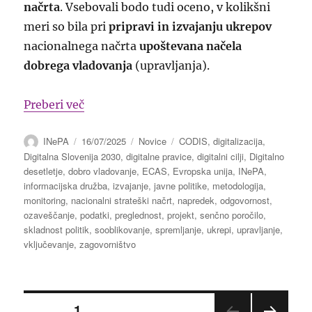
načrta
. Vsebovali bodo tudi oceno, v kolikšni
meri so bila pri
pripravi in izvajanju ukrepov
nacionalnega načrta
upoštevana načela
dobrega vladovanja
(upravljanja).
“Sooblikovanje javnih politik digitalne p
Preberi več
Avtor
Objavljeno
Kategorije
Oznake
INePA
16/07/2025
Novice
CODIS
,
digitalizacija
,
dne
Digitalna Slovenija 2030
,
digitalne pravice
,
digitalni cilji
,
Digitalno
desetletje
,
dobro vladovanje
,
ECAS
,
Evropska unija
,
INePA
,
informacijska družba
,
izvajanje
,
javne politike
,
metodologija
,
monitoring
,
nacionalni strateški načrt
,
napredek
,
odgovornost
,
ozaveščanje
,
podatki
,
preglednost
,
projekt
,
senčno poročilo
,
skladnost politik
,
sooblikovanje
,
spremljanje
,
ukrepi
,
upravljanje
,
vključevanje
,
zagovorništvo
Številčenje
STRAN
1