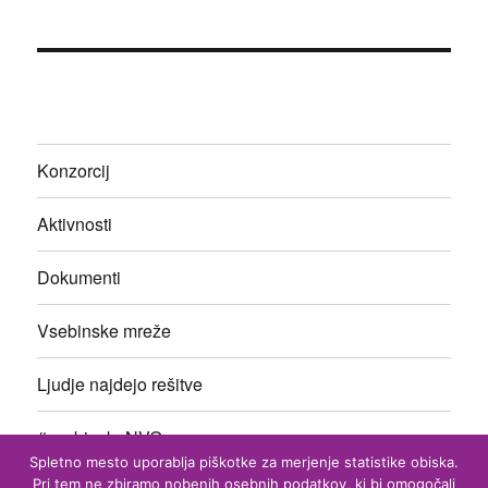
Konzorcij
Aktivnosti
Dokumenti
Vsebinske mreže
Ljudje najdejo rešitve
#vsebinskeNVO
Spletno mesto uporablja piškotke za merjenje statistike obiska.
Pri tem ne zbiramo nobenih osebnih podatkov, ki bi omogočali