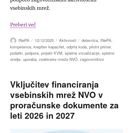
vsebinskih mrež.
“Delavnica o uporabi spletnih vizualiza
Preberi več
Avtor
Objavljeno
Kategorije
Oznake
INePA
12/12/2025
Aktivnosti
delavnica
,
INePA
,
dne
kompetence
,
krepitev kapacitet
,
odprta koda
,
pilotni primer
,
podatki
,
podpora
,
projekt KVM
,
spletne vizualizacije
,
spletno
orodje
,
uporaba
,
vsebinske mreže NVO
,
zagovorništvo
Vključitev financiranja
vsebinskih mrež NVO v
proračunske dokumente za
leti 2026 in 2027