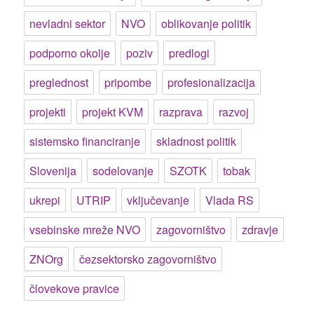
nevladni sektor
NVO
oblikovanje politik
podporno okolje
poziv
predlogi
preglednost
pripombe
profesionalizacija
projekti
projekt KVM
razprava
razvoj
sistemsko financiranje
skladnost politik
Slovenija
sodelovanje
SZOTK
tobak
ukrepi
UTRIP
vključevanje
Vlada RS
vsebinske mreže NVO
zagovorništvo
zdravje
ZNOrg
čezsektorsko zagovorništvo
človekove pravice