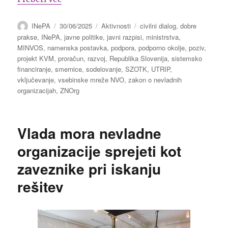
Avtor
Objavljeno
Kategorije
Oznake
INePA
30/06/2025
Aktivnosti
civilni dialog
,
dobre
dne
prakse
,
INePA
,
javne politike
,
javni razpisi
,
ministrstva
,
MINVOS
,
namenska postavka
,
podpora
,
podporno okolje
,
poziv
,
projekt KVM
,
proračun
,
razvoj
,
Republika Slovenija
,
sistemsko
financiranje
,
smernice
,
sodelovanje
,
SZOTK
,
UTRIP
,
vključevanje
,
vsebinske mreže NVO
,
zakon o nevladnih
organizacijah
,
ZNOrg
Vlada mora nevladne
organizacije sprejeti kot
zaveznike pri iskanju
rešitev