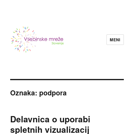
MENI
Konzorcij vsebinskih mrež nevladnih
organizacij Slovenije
Oznaka:
podpora
Delavnica o uporabi
spletnih vizualizacij