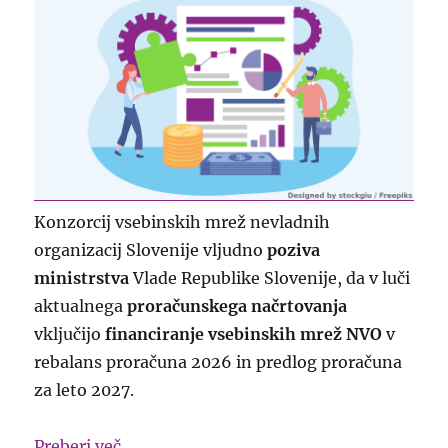
Konzorcij vsebinskih mrež nevladnih
organizacij Slovenije vljudno
poziva
ministrstva
Vlade Republike Slovenije, da v luči
aktualnega
proračunskega načrtovanja
vključijo
financiranje vsebinskih mrež NVO
v
rebalans proračuna 2026 in predlog proračuna
za leto 2027.
“Vključitev financiranja vsebinskih mre
Preberi več