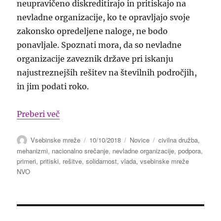
neupravičeno diskreditirajo in pritiskajo na
nevladne organizacije, ko te opravljajo svoje
zakonsko opredeljene naloge, ne bodo
ponavljale. Spoznati mora, da so nevladne
organizacije zaveznik države pri iskanju
najustreznejših rešitev na številnih področjih,
in jim podati roko.
“Vlada mora nevladne organizacije sprejet
Preberi več
Avtor
Objavljeno
Kategorije
Oznake
Vsebinske mreže
10/10/2018
Novice
civilna družba
,
dne
mehanizmi
,
nacionalno srečanje
,
nevladne organizacije
,
podpora
,
primeri
,
pritiski
,
rešitve
,
solidarnost
,
vlada
,
vsebinske mreže
NVO