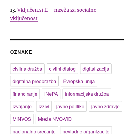
13.
Vključen.si II – mreža za socialno
vključenost
OZNAKE
civilna družba
civilni dialog
digitalizacija
digitalna preobrazba
Evropska unija
financiranje
INePA
informacijska družba
izvajanje
izzivi
javne politike
javno zdravje
MINVOS
Mreža NVO-VID
nacionalno srečanje
nevladne organizacije