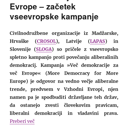
Evrope – začetek
vseevropske kampanje
Civilnodružbene organizacije iz Madžarske,
Hrvaške (
CROSOL
), Latvije (
LAPAS
) in
Slovenije (
SLOGA
) so pričele z vseevropsko
spletno kampanjo proti povečanju aliberalinih
demokracij. Kampanja »Več demokracije za
več Evrope« (More Democracy for More
Europe) je odgovor na vedno večje aliberalne
trende, predvsem v Vzhodni Evropi, njen
namen pa je spodbuditi državljane teh držav,
da ostanejo zvesti človekovim pravicam,
liberalni demokraciji in vladavini prava.
“Več demokracije za več Evrope – začet
Preberi več