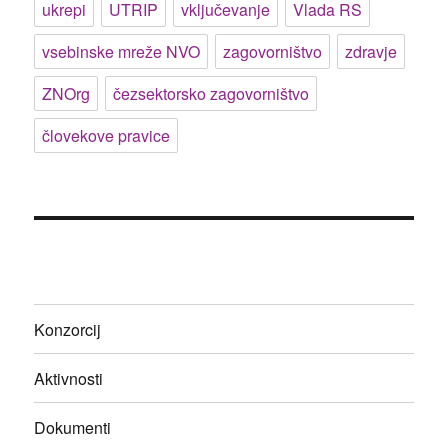
ukrepi
UTRIP
vključevanje
Vlada RS
vsebinske mreže NVO
zagovorništvo
zdravje
ZNOrg
čezsektorsko zagovorništvo
človekove pravice
Konzorcij
Aktivnosti
Dokumenti