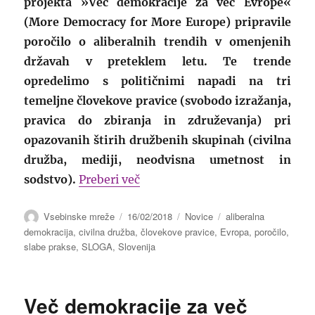
projekta »Več demokracije za več Evrope«
(More Democracy for More Europe) pripravile
poročilo o aliberalnih trendih v omenjenih
državah v preteklem letu. Te trende
opredelimo s političnimi napadi na tri
temeljne človekove pravice (svobodo izražanja,
pravica do zbiranja in združevanja) pri
opazovanih štirih družbenih skupinah (civilna
družba, mediji, neodvisna umetnost in
“Poročilo o aliberalnih trendih
sodstvo).
Preberi več
Avtor
Objavljeno
Kategorije
Oznake
Vsebinske mreže
16/02/2018
Novice
aliberalna
dne
demokracija
,
civilna družba
,
človekove pravice
,
Evropa
,
poročilo
,
slabe prakse
,
SLOGA
,
Slovenija
Več demokracije za več