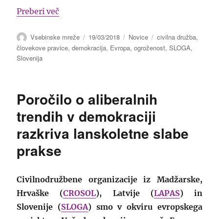
“Se civilni družbi v Evropi res slabo piše?
Preberi več
Avtor
Objavljeno
Kategorije
Oznake
Vsebinske mreže
19/03/2018
Novice
civilna družba
,
dne
človekove pravice
,
demokracija
,
Evropa
,
ogroženost
,
SLOGA
,
Slovenija
Poročilo o aliberalnih
trendih v demokraciji
razkriva lanskoletne slabe
prakse
Civilnodružbene organizacije iz Madžarske,
Hrvaške (
CROSOL
), Latvije (
LAPAS
) in
Slovenije (
SLOGA
) smo v okviru evropskega