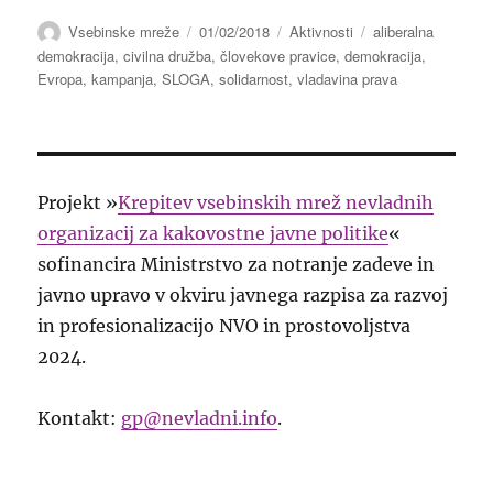
Avtor
Objavljeno
Kategorije
Oznake
Vsebinske mreže
01/02/2018
Aktivnosti
aliberalna
dne
demokracija
,
civilna družba
,
človekove pravice
,
demokracija
,
Evropa
,
kampanja
,
SLOGA
,
solidarnost
,
vladavina prava
Projekt »
Krepitev vsebinskih mrež nevladnih
organizacij za kakovostne javne politike
«
sofinancira Ministrstvo za notranje zadeve in
javno upravo v okviru javnega razpisa za razvoj
in profesionalizacijo NVO in prostovoljstva
2024.
Kontakt:
gp@nevladni.info
.