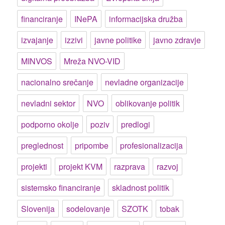
financiranje
INePA
informacijska družba
izvajanje
izzivi
javne politike
javno zdravje
MINVOS
Mreža NVO-VID
nacionalno srečanje
nevladne organizacije
nevladni sektor
NVO
oblikovanje politik
podporno okolje
poziv
predlogi
preglednost
pripombe
profesionalizacija
projekti
projekt KVM
razprava
razvoj
sistemsko financiranje
skladnost politik
Slovenija
sodelovanje
SZOTK
tobak