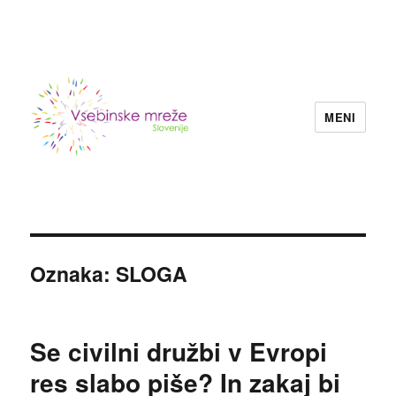
MENI
Konzorcij vsebinskih mrež nevladnih
organizacij Slovenije
Oznaka:
SLOGA
Se civilni družbi v Evropi
res slabo piše? In zakaj bi