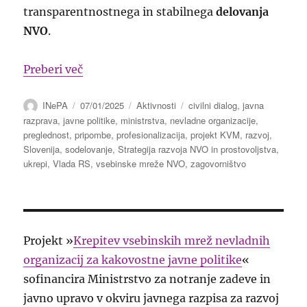
transparentnostnega in stabilnega
delovanja
NVO
.
“Pripombe na osnutek Strategije razvoja
Preberi več
Avtor
Objavljeno
Kategorije
Oznake
INePA
07/01/2025
Aktivnosti
civilni dialog
,
javna
dne
razprava
,
javne politike
,
ministrstva
,
nevladne organizacije
,
preglednost
,
pripombe
,
profesionalizacija
,
projekt KVM
,
razvoj
,
Slovenija
,
sodelovanje
,
Strategija razvoja NVO in prostovoljstva
,
ukrepi
,
Vlada RS
,
vsebinske mreže NVO
,
zagovorništvo
Projekt »
Krepitev vsebinskih mrež nevladnih
organizacij za kakovostne javne politike
«
sofinancira Ministrstvo za notranje zadeve in
javno upravo v okviru javnega razpisa za razvoj