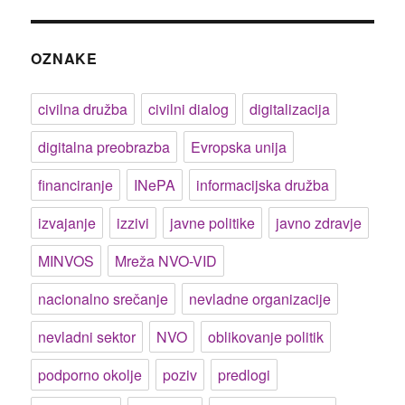
OZNAKE
civilna družba
civilni dialog
digitalizacija
digitalna preobrazba
Evropska unija
financiranje
INePA
informacijska družba
izvajanje
izzivi
javne politike
javno zdravje
MINVOS
Mreža NVO-VID
nacionalno srečanje
nevladne organizacije
nevladni sektor
NVO
oblikovanje politik
podporno okolje
poziv
predlogi