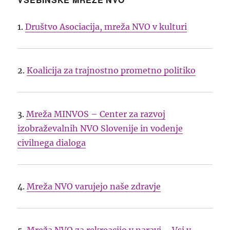
1.
Društvo Asociacija, mreža NVO v kulturi
2.
Koalicija za trajnostno prometno politiko
3.
Mreža MINVOS – Center za razvoj
izobraževalnih NVO Slovenije in vodenje
civilnega dialoga
4.
Mreža NVO varujejo naše zdravje
5.
Mreža NVO za rekreacijo v naravi – Vsi v