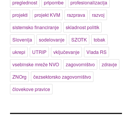
preglednost
pripombe
profesionalizacija
projekti
projekt KVM
razprava
razvoj
sistemsko financiranje
skladnost politik
Slovenija
sodelovanje
SZOTK
tobak
ukrepi
UTRIP
vključevanje
Vlada RS
vsebinske mreže NVO
zagovorništvo
zdravje
ZNOrg
čezsektorsko zagovorništvo
človekove pravice