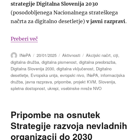
strategije Digitalna Slovenija 2030
(posodobljenega Nacionalnega strateškega
načrta za digitalno desetletje)
v javni razpravi
.
“Pripombe na predlog Akcijskega načrta s
Preberi več
Avtor
Objavljeno
Kategorije
Oznake
INePA
20/01/2025
Aktivnosti
Akcijski načrt
,
ciji
,
dne
digitalna družba
,
digitalna pismenost
,
digitalna preobrazba
,
Digitalna Slovenija 2030
,
digitalna vključenost
,
Digitalno
desetletje
,
Evropska unija
,
evropski nivo
,
INePA
,
informacijska
družba
,
javna razprava
,
pripombe
,
projekt KVM
,
Slovenija
,
spletna dostopnost
,
ukrepi
,
vsebinske mreže NVO
Pripombe na osnutek
Strategije razvoja nevladnih
organizacij do 2030