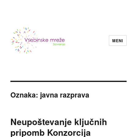
MENI
Konzorcij vsebinskih mrež nevladnih
organizacij Slovenije
Oznaka:
javna razprava
Neupoštevanje ključnih
pripomb Konzorcija