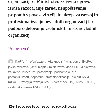
organizacij ter Ministrstvu za javno upravo
izraža
razočaranje zaradi neupoštevanja
pripomb
v povezavi s cilji in ukrepi za
razvoj in
profesionalizacijo nevladnih organizacij
ter
podporo delovanju vsebinskih mrež
nevladnih
organizacij.
“Neupoštevanje ključnih pripomb Konzorci
Preberi več
Avtor
Objavljeno
Kategorije
Oznake
INePA
19/08/2025
Aktivnosti
cilji
,
dopis
,
INePA
,
dne
javna razprava
,
javni razpisi
,
ministrstva vlade RS
,
Ministrstvo
za javno upravo
,
neupoštevanje
,
podporno okolje
,
pomanjkljivosti
,
pripombe
,
profesionalizacija
,
projekt KVM
,
razvoj
,
Strategija razvoja NVO
,
Svet Vlade RS
,
ukrepi
,
UTRIP
,
vsebinske mreže NVO
,
ZNOrg
Pripombe na predlog