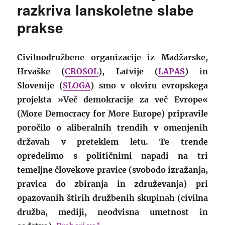
razkriva lanskoletne slabe
prakse
Civilnodružbene organizacije iz Madžarske,
Hrvaške (
CROSOL
), Latvije (
LAPAS
) in
Slovenije (
SLOGA
) smo v okviru evropskega
projekta »Več demokracije za več Evrope«
(More Democracy for More Europe) pripravile
poročilo o aliberalnih trendih v omenjenih
državah v preteklem letu. Te trende
opredelimo s političnimi napadi na tri
temeljne človekove pravice (svobodo izražanja,
pravica do zbiranja in združevanja) pri
opazovanih štirih družbenih skupinah (civilna
družba, mediji, neodvisna umetnost in