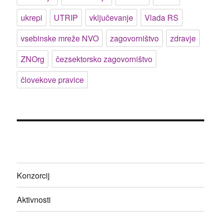
ukrepi
UTRIP
vključevanje
Vlada RS
vsebinske mreže NVO
zagovorništvo
zdravje
ZNOrg
čezsektorsko zagovorništvo
človekove pravice
Konzorcij
Aktivnosti