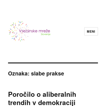
MENI
Konzorcij vsebinskih mrež nevladnih
organizacij Slovenije
Oznaka:
slabe prakse
Poročilo o aliberalnih
trendih v demokraciji