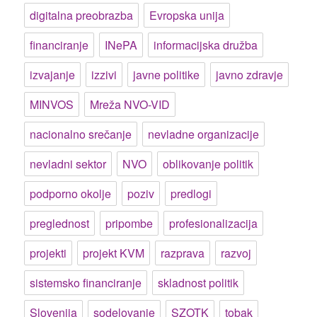
digitalna preobrazba
Evropska unija
financiranje
INePA
informacijska družba
izvajanje
izzivi
javne politike
javno zdravje
MINVOS
Mreža NVO-VID
nacionalno srečanje
nevladne organizacije
nevladni sektor
NVO
oblikovanje politik
podporno okolje
poziv
predlogi
preglednost
pripombe
profesionalizacija
projekti
projekt KVM
razprava
razvoj
sistemsko financiranje
skladnost politik
Slovenija
sodelovanje
SZOTK
tobak