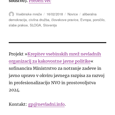
“Poročilo o aliberalnih trendih
sodstvo).
Preberi več
Avtor
Objavljeno
Kategorije
Oznake
Vsebinske mreže
16/02/2018
Novice
aliberalna
dne
demokracija
,
civilna družba
,
človekove pravice
,
Evropa
,
poročilo
,
slabe prakse
,
SLOGA
,
Slovenija
Projekt »
Krepitev vsebinskih mrež nevladnih
organizacij za kakovostne javne politike
«
sofinancira Ministrstvo za notranje zadeve in
javno upravo v okviru javnega razpisa za razvoj
in profesionalizacijo NVO in prostovoljstva
2024.
Kontakt:
gp@nevladni.info
.