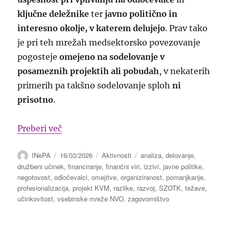
ključne deležnike
ter
javno politično in
interesno okolje, v katerem delujejo
. Prav tako
je pri teh mrežah medsektorsko povezovanje
pogosteje
omejeno na sodelovanje v
posameznih projektih ali pobudah
, v nekaterih
primerih pa takšno sodelovanje sploh
ni
prisotno
.
“Analiza vpliva dolgotrajne odsotnosti 
Preberi več
Avtor
Objavljeno
Kategorije
Oznake
INePA
16/03/2026
Aktivnosti
analiza
,
delovanje
,
dne
družbeni učinek
,
financiranje
,
finančni viri
,
izzivi
,
javne politike
,
negotovost
,
odločevalci
,
omejitve
,
organiziranost
,
pomanjkanje
,
profesionalizacija
,
projekt KVM
,
razlike
,
razvoj
,
SZOTK
,
težave
,
učinkovitost
,
vsebinske mreže NVO
,
zagovorništvo