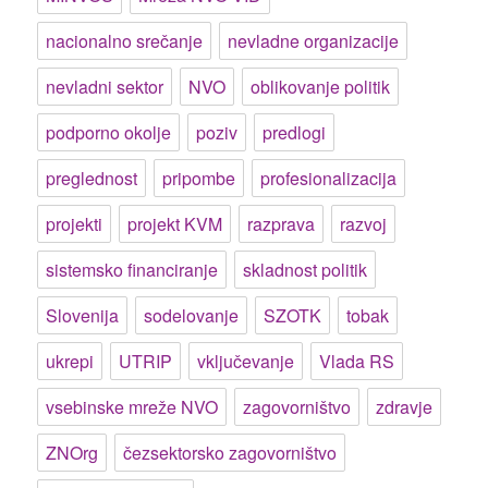
nacionalno srečanje
nevladne organizacije
nevladni sektor
NVO
oblikovanje politik
podporno okolje
poziv
predlogi
preglednost
pripombe
profesionalizacija
projekti
projekt KVM
razprava
razvoj
sistemsko financiranje
skladnost politik
Slovenija
sodelovanje
SZOTK
tobak
ukrepi
UTRIP
vključevanje
Vlada RS
vsebinske mreže NVO
zagovorništvo
zdravje
ZNOrg
čezsektorsko zagovorništvo