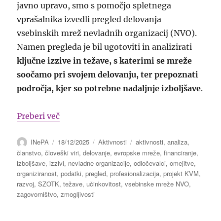
javno upravo, smo s pomočjo spletnega
vprašalnika izvedli pregled delovanja
vsebinskih mrež nevladnih organizacij (NVO).
Namen pregleda je bil ugotoviti in analizirati
ključne izzive in težave, s katerimi se mreže
soočamo pri svojem delovanju, ter prepoznati
področja, kjer so potrebne nadaljnje izboljšave
.
“Analiza izzivov in težav pri delovanju 
Preberi več
Avtor
Objavljeno
Kategorije
Oznake
INePA
18/12/2025
Aktivnosti
aktivnosti
,
analiza
,
dne
članstvo
,
človeški viri
,
delovanje
,
evropske mreže
,
financiranje
,
izboljšave
,
izzivi
,
nevladne organizacije
,
odločevalci
,
omejitve
,
organiziranost
,
podatki
,
pregled
,
profesionalizacija
,
projekt KVM
,
razvoj
,
SZOTK
,
težave
,
učinkovitost
,
vsebinske mreže NVO
,
zagovorništvo
,
zmogljivosti