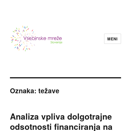
MENI
Konzorcij vsebinskih mrež nevladnih
organizacij Slovenije
Oznaka:
težave
Analiza vpliva dolgotrajne
odsotnosti financiranja na