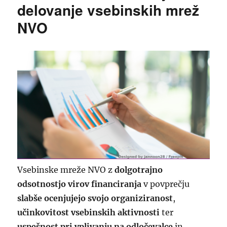
delovanje vsebinskih mrež
NVO
Vsebinske mreže NVO z
dolgotrajno
odsotnostjo virov financiranja
v povprečju
slabše ocenjujejo svojo organiziranost
,
učinkovitost vsebinskih aktivnosti
ter
uspešnost pri vplivanju na odločevalce
in