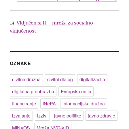
13.
Vključen.si II – mreža za socialno
vključenost
OZNAKE
civilna družba
civilni dialog
digitalizacija
digitalna preobrazba
Evropska unija
financiranje
INePA
informacijska družba
izvajanje
izzivi
javne politike
javno zdravje
MINVOS
Mreža NVO-VID