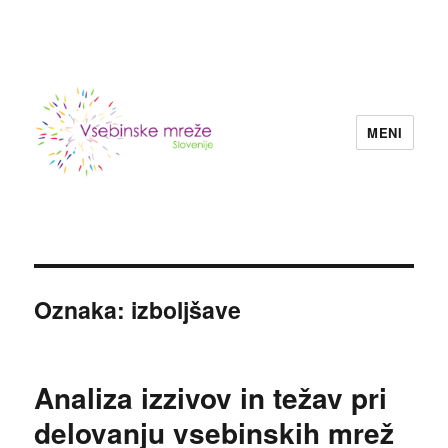
MENI
Konzorcij vsebinskih mrež nevladnih
organizacij Slovenije
Oznaka:
izboljšave
Analiza izzivov in težav pri
delovanju vsebinskih mrež