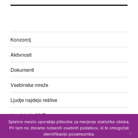
Konzorcij
Aktivnosti
Dokumenti
Vsebinske mreže
Ljudje najdejo rešitve
#vsebinskeNVO
Spletno mesto uporablja piškotke za merjenje statistike obiska.
Pri tem ne zbiramo nobenih osebnih podatkov, ki bi omogočali
identifikacijo posameznika.
Konzorcij vsebinskih mrež nevladnih organizacij Slovenije