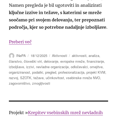
Namen pregleda je bil ugotoviti in analizirati
ključne izzive in težave, s katerimi se mreže
soočamo pri svojem delovanju, ter prepoznati
področja, kjer so potrebne nadaljnje izboljšave
.
“Analiza izzivov in težav pri delovanju 
Preberi več
Avtor
Objavljeno
Kategorije
Oznake
INePA
18/12/2025
Aktivnosti
aktivnosti
,
analiza
,
dne
članstvo
,
človeški viri
,
delovanje
,
evropske mreže
,
financiranje
,
izboljšave
,
izzivi
,
nevladne organizacije
,
odločevalci
,
omejitve
,
organiziranost
,
podatki
,
pregled
,
profesionalizacija
,
projekt KVM
,
razvoj
,
SZOTK
,
težave
,
učinkovitost
,
vsebinske mreže NVO
,
zagovorništvo
,
zmogljivosti
Projekt »
Krepitev vsebinskih mrež nevladnih