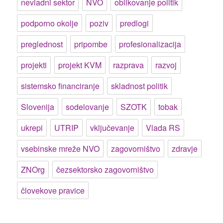
nevladni sektor
NVO
oblikovanje politik
podporno okolje
poziv
predlogi
preglednost
pripombe
profesionalizacija
projekti
projekt KVM
razprava
razvoj
sistemsko financiranje
skladnost politik
Slovenija
sodelovanje
SZOTK
tobak
ukrepi
UTRIP
vključevanje
Vlada RS
vsebinske mreže NVO
zagovorništvo
zdravje
ZNOrg
čezsektorsko zagovorništvo
človekove pravice