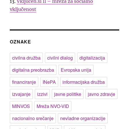
13.
Vključen.si II – mreža za socialno
vključenost
OZNAKE
civilna družba
civilni dialog
digitalizacija
digitalna preobrazba
Evropska unija
financiranje
INePA
informacijska družba
izvajanje
izzivi
javne politike
javno zdravje
MINVOS
Mreža NVO-VID
nacionalno srečanje
nevladne organizacije