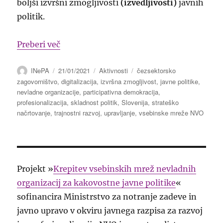
boljši izvršni zmogljivosti
(izvedljivosti)
javnih
politik.
“Vloga vsebinskih mrež NVO pri trajnost
Preberi več
Avtor
Objavljeno
Kategorije
Oznake
INePA
21/01/2021
Aktivnosti
čezsektorsko
dne
zagovorništvo
,
digitalizacija
,
izvršna zmogljivost
,
javne politike
,
nevladne organizacije
,
participativna demokracija
,
profesionalizacija
,
skladnost politik
,
Slovenija
,
strateško
načrtovanje
,
trajnostni razvoj
,
upravljanje
,
vsebinske mreže NVO
Projekt »
Krepitev vsebinskih mrež nevladnih
organizacij za kakovostne javne politike
«
sofinancira Ministrstvo za notranje zadeve in
javno upravo v okviru javnega razpisa za razvoj