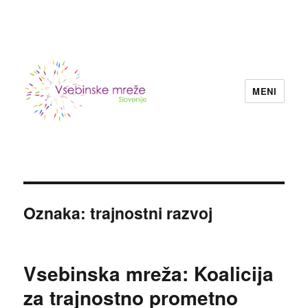
MENI
Konzorcij vsebinskih mrež nevladnih
organizacij Slovenije
Oznaka:
trajnostni razvoj
Vsebinska mreža: Koalicija
za trajnostno prometno