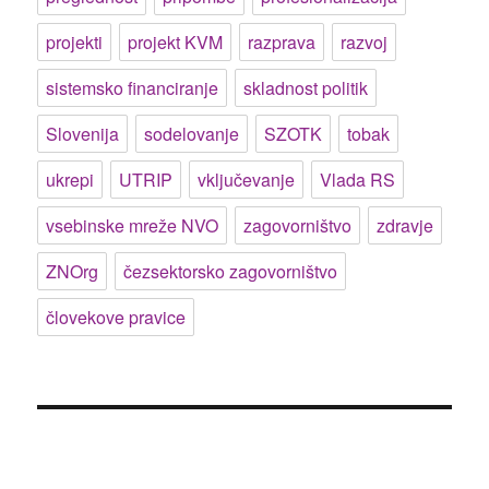
projekti
projekt KVM
razprava
razvoj
sistemsko financiranje
skladnost politik
Slovenija
sodelovanje
SZOTK
tobak
ukrepi
UTRIP
vključevanje
Vlada RS
vsebinske mreže NVO
zagovorništvo
zdravje
ZNOrg
čezsektorsko zagovorništvo
človekove pravice