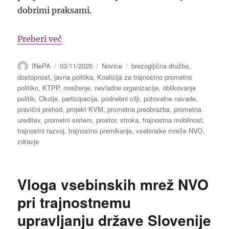
dobrimi praksami.
“Vsebinska mreža: Koalicija za trajnost
Preberi več
Avtor
Objavljeno
Kategorije
Oznake
INePA
03/11/2025
Novice
brezogljična družba
,
dne
dostopnost
,
javna politika
,
Koalicija za trajnostno prometno
politiko
,
KTPP
,
mreženje
,
nevladne organizacije
,
oblikovanje
politik
,
Okolje
,
participacija
,
podnebni cilji
,
potovalne navade
,
pravični prehod
,
projekt KVM
,
prometna preobrazba
,
prometna
ureditev
,
prometni sistem
,
prostor
,
stroka
,
trajnostna mobilnost
,
trajnostni razvoj
,
trajnostno premikanje
,
vsebinske mreže NVO
,
zdravje
Vloga vsebinskih mrež NVO
pri trajnostnemu
upravljanju države Slovenije