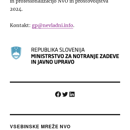
in profesionalizacijo NVO in prostovoljstva
2024.
Kontakt:
gp@nevladni.info
.
Facebook
Twitter
LinkedIn
VSEBINSKE MREŽE NVO