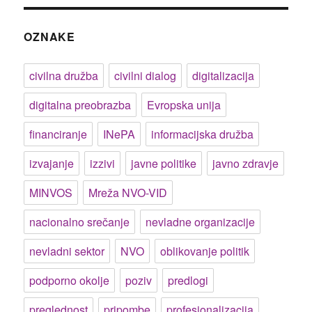
OZNAKE
civilna družba
civilni dialog
digitalizacija
digitalna preobrazba
Evropska unija
financiranje
INePA
informacijska družba
izvajanje
izzivi
javne politike
javno zdravje
MINVOS
Mreža NVO-VID
nacionalno srečanje
nevladne organizacije
nevladni sektor
NVO
oblikovanje politik
podporno okolje
poziv
predlogi
preglednost
pripombe
profesionalizacija