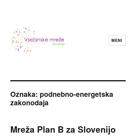
MENI
Konzorcij vsebinskih mrež nevladnih
organizacij Slovenije
Oznaka:
podnebno-energetska
zakonodaja
Mreža Plan B za Slovenijo