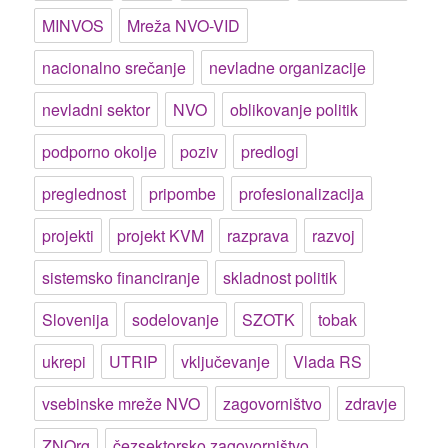
MINVOS
Mreža NVO-VID
nacionalno srečanje
nevladne organizacije
nevladni sektor
NVO
oblikovanje politik
podporno okolje
poziv
predlogi
preglednost
pripombe
profesionalizacija
projekti
projekt KVM
razprava
razvoj
sistemsko financiranje
skladnost politik
Slovenija
sodelovanje
SZOTK
tobak
ukrepi
UTRIP
vključevanje
Vlada RS
vsebinske mreže NVO
zagovorništvo
zdravje
ZNOrg
čezsektorsko zagovorništvo