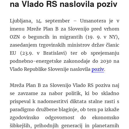
na Vlado RS naslovila poziv
Ljubljana, 14. september – Umanotera je v
imenu Mreže Plan B za Slovenijo pred vrhom
OZN o beguncih in migrantih (19. 9. v NY),
zasedanjem trgovinskih ministrov držav članic
EU (23.9. v Bratislavi) ter ob sprejemanju
podnebno-energetske zakonodaje do 2030 na
Vlado Republike Slovenije naslovila
poziv
.
Mreža Plan B za Slovenijo Vlado RS poziva naj
se zavzame za nabor politik, ki bo skladno
prispeval k nadomestitvi diktata stalne rasti s
paradigmo družbene blaginje, ob tem pa izkaže
zgodovinsko odgovornost do ekonomsko
šibkejših, prihodnjih generacij in planetarnih