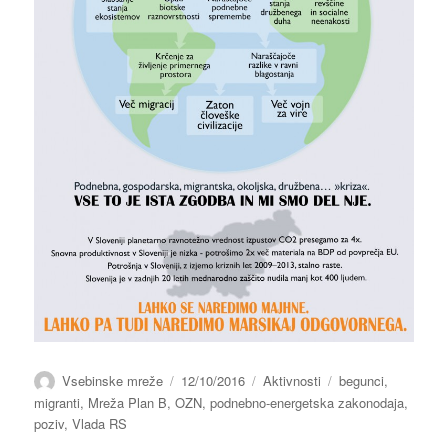
Avtor
Objavljeno
Kategorije
Oznake
Vsebinske mreže
12/10/2016
Aktivnosti
begunci
,
dne
migranti
,
Mreža Plan B
,
OZN
,
podnebno-energetska zakonodaja
,
poziv
,
Vlada RS