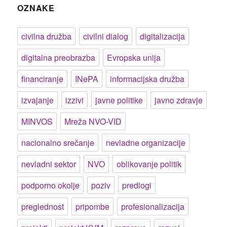
OZNAKE
civilna družba
civilni dialog
digitalizacija
digitalna preobrazba
Evropska unija
financiranje
INePA
informacijska družba
izvajanje
izzivi
javne politike
javno zdravje
MINVOS
Mreža NVO-VID
nacionalno srečanje
nevladne organizacije
nevladni sektor
NVO
oblikovanje politik
podporno okolje
poziv
predlogi
preglednost
pripombe
profesionalizacija