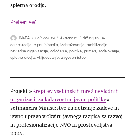
spletna orodja.
“Spletna orodja za zagovorništvo in mobi
Preberi več
Avtor
Objavljeno
Kategorije
Oznake
INePA
04/12/2019
Aktivnosti
državljani
,
e-
dne
demokracija
,
e-participacija
,
izobraževanje
,
mobilizacija
,
nevladne organizacije
,
odločanje
,
politike
,
primeri
,
sodelovanje
,
spletna orodja
,
vključevanje
,
zagovorništvo
Projekt »
Krepitev vsebinskih mrež nevladnih
organizacij za kakovostne javne politike
«
sofinancira Ministrstvo za notranje zadeve in
javno upravo v okviru javnega razpisa za razvoj
in profesionalizacijo NVO in prostovoljstva
2024.