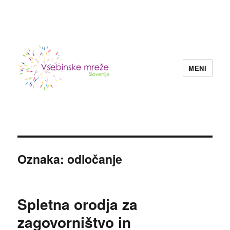
MENI
Konzorcij vsebinskih mrež nevladnih
organizacij Slovenije
Oznaka:
odločanje
Spletna orodja za
zagovorništvo in