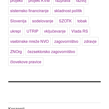
projekti
projekt KVM
razprava
razvoj
sistemsko financiranje
skladnost politik
Slovenija
sodelovanje
SZOTK
tobak
ukrepi
UTRIP
vključevanje
Vlada RS
vsebinske mreže NVO
zagovorništvo
zdravje
ZNOrg
čezsektorsko zagovorništvo
človekove pravice
Konzorcij