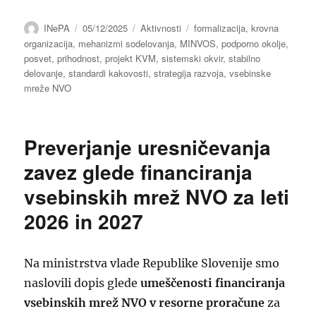
Avtor
Objavljeno
Kategorije
Oznake
INePA
05/12/2025
Aktivnosti
formalizacija
,
krovna
dne
organizacija
,
mehanizmi sodelovanja
,
MINVOS
,
podporno okolje
,
posvet
,
prihodnost
,
projekt KVM
,
sistemski okvir
,
stabilno
delovanje
,
standardi kakovosti
,
strategija razvoja
,
vsebinske
mreže NVO
Preverjanje uresničevanja
zavez glede financiranja
vsebinskih mrež NVO za leti
2026 in 2027
Na ministrstva vlade Republike Slovenije smo
naslovili dopis glede
umeščenosti financiranja
vsebinskih mrež NVO v resorne proračune
za