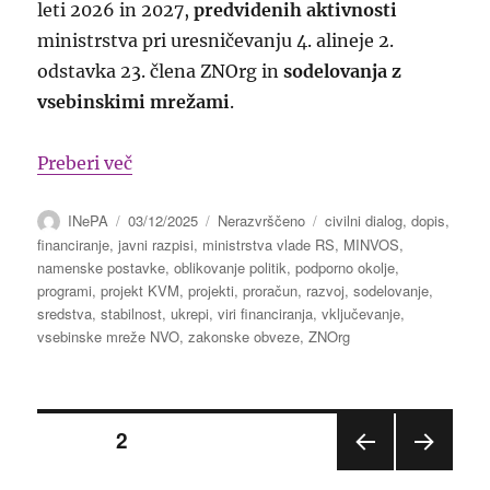
leti 2026 in 2027,
predvidenih aktivnosti
ministrstva pri uresničevanju 4. alineje 2.
odstavka 23. člena ZNOrg in
sodelovanja z
vsebinskimi mrežami
.
“Preverjanje uresničevanja zavez glede f
Preberi več
Avtor
Objavljeno
Kategorije
Oznake
INePA
03/12/2025
Nerazvrščeno
civilni dialog
,
dopis
,
dne
financiranje
,
javni razpisi
,
ministrstva vlade RS
,
MINVOS
,
namenske postavke
,
oblikovanje politik
,
podporno okolje
,
programi
,
projekt KVM
,
projekti
,
proračun
,
razvoj
,
sodelovanje
,
sredstva
,
stabilnost
,
ukrepi
,
viri financiranja
,
vključevanje
,
vsebinske mreže NVO
,
zakonske obveze
,
ZNOrg
Številčenje
STRAN
2
PREJ
NASL