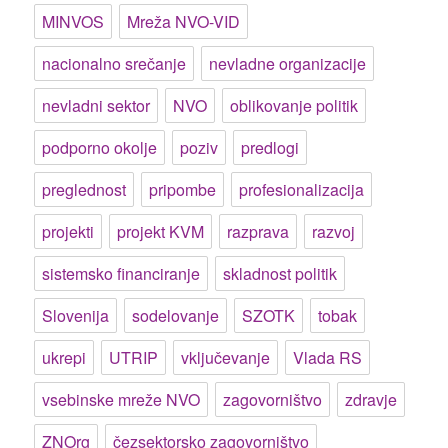
MINVOS
Mreža NVO-VID
nacionalno srečanje
nevladne organizacije
nevladni sektor
NVO
oblikovanje politik
podporno okolje
poziv
predlogi
preglednost
pripombe
profesionalizacija
projekti
projekt KVM
razprava
razvoj
sistemsko financiranje
skladnost politik
Slovenija
sodelovanje
SZOTK
tobak
ukrepi
UTRIP
vključevanje
Vlada RS
vsebinske mreže NVO
zagovorništvo
zdravje
ZNOrg
čezsektorsko zagovorništvo