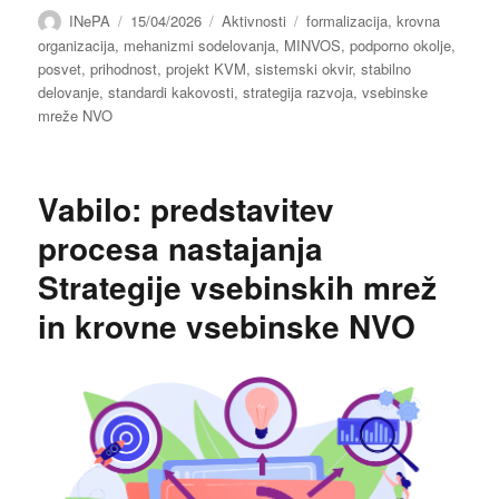
Avtor
Objavljeno
Kategorije
Oznake
INePA
15/04/2026
Aktivnosti
formalizacija
,
krovna
dne
organizacija
,
mehanizmi sodelovanja
,
MINVOS
,
podporno okolje
,
posvet
,
prihodnost
,
projekt KVM
,
sistemski okvir
,
stabilno
delovanje
,
standardi kakovosti
,
strategija razvoja
,
vsebinske
mreže NVO
Vabilo: predstavitev
procesa nastajanja
Strategije vsebinskih mrež
in krovne vsebinske NVO