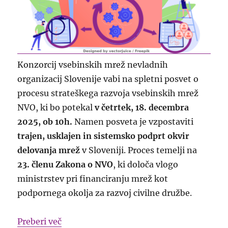
Konzorcij vsebinskih mrež nevladnih
organizacij Slovenije vabi na spletni posvet o
procesu strateškega razvoja vsebinskih mrež
NVO, ki bo potekal
v četrtek, 18. decembra
2025, ob 10h.
Namen posveta je vzpostaviti
trajen, usklajen in sistemsko podprt okvir
delovanja mrež
v Sloveniji. Proces temelji na
23. členu Zakona o NVO
, ki določa vlogo
ministrstev pri financiranju mrež kot
podpornega okolja za razvoj civilne družbe.
“Vabilo: predstavitev procesa nastajanja
Preberi več