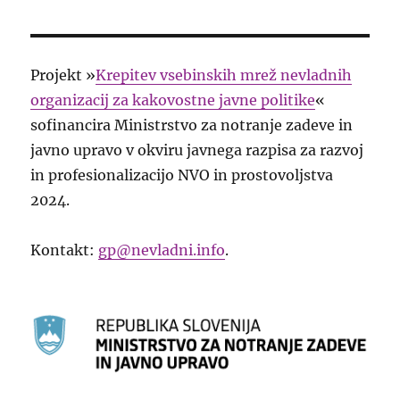
prispevkov
ŠNJA
EDNJ
STRA
A
N
STRA
N
Projekt »
Krepitev vsebinskih mrež nevladnih
organizacij za kakovostne javne politike
«
sofinancira Ministrstvo za notranje zadeve in
javno upravo v okviru javnega razpisa za razvoj
in profesionalizacijo NVO in prostovoljstva
2024.
Kontakt:
gp@nevladni.info
.