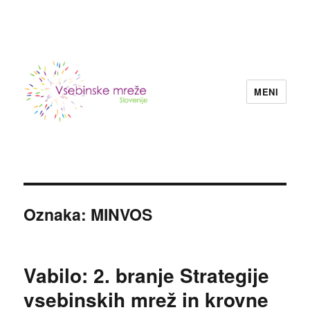
MENI
Konzorcij vsebinskih mrež nevladnih
organizacij Slovenije
Oznaka:
MINVOS
Vabilo: 2. branje Strategije
vsebinskih mrež in krovne