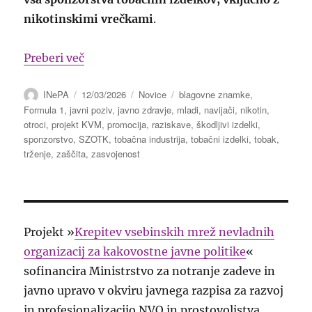
nikotinskimi vrečkami
.
“Več kot 160 organizacij je pozvalo Formu
Preberi več
Avtor
Objavljeno
Kategorije
Oznake
INePA
12/03/2026
Novice
blagovne znamke
,
dne
Formula 1
,
javni poziv
,
javno zdravje
,
mladi
,
navijači
,
nikotin
,
otroci
,
projekt KVM
,
promocija
,
raziskave
,
škodljivi izdelki
,
sponzorstvo
,
SZOTK
,
tobačna industrija
,
tobačni izdelki
,
tobak
,
trženje
,
zaščita
,
zasvojenost
Projekt »
Krepitev vsebinskih mrež nevladnih
organizacij za kakovostne javne politike
«
sofinancira Ministrstvo za notranje zadeve in
javno upravo v okviru javnega razpisa za razvoj
in profesionalizacijo NVO in prostovoljstva