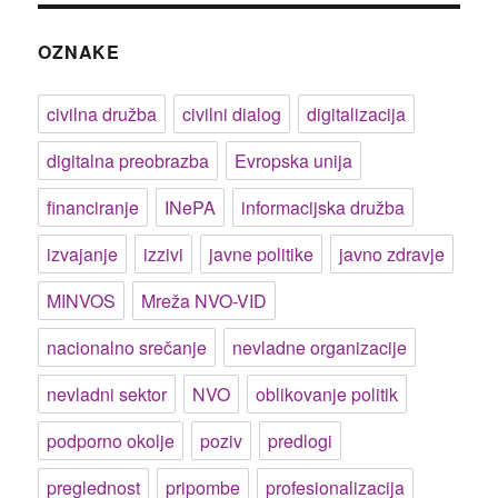
OZNAKE
civilna družba
civilni dialog
digitalizacija
digitalna preobrazba
Evropska unija
financiranje
INePA
informacijska družba
izvajanje
izzivi
javne politike
javno zdravje
MINVOS
Mreža NVO-VID
nacionalno srečanje
nevladne organizacije
nevladni sektor
NVO
oblikovanje politik
podporno okolje
poziv
predlogi
preglednost
pripombe
profesionalizacija