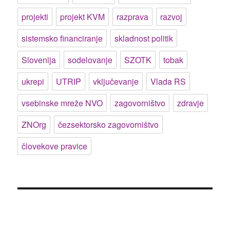
projekti
projekt KVM
razprava
razvoj
sistemsko financiranje
skladnost politik
Slovenija
sodelovanje
SZOTK
tobak
ukrepi
UTRIP
vključevanje
Vlada RS
vsebinske mreže NVO
zagovorništvo
zdravje
ZNOrg
čezsektorsko zagovorništvo
človekove pravice