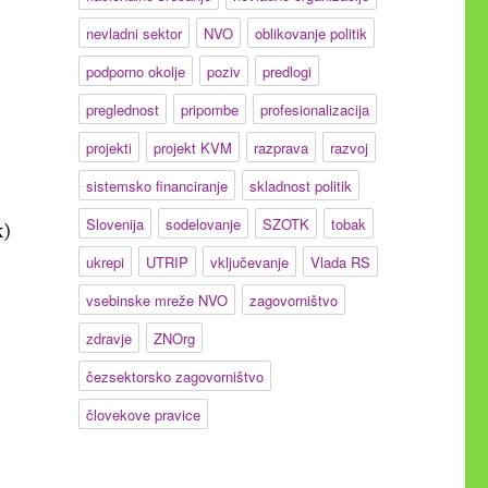
nevladni sektor
NVO
oblikovanje politik
podporno okolje
poziv
predlogi
preglednost
pripombe
profesionalizacija
projekti
projekt KVM
razprava
razvoj
sistemsko financiranje
skladnost politik
Slovenija
sodelovanje
SZOTK
tobak
k)
ukrepi
UTRIP
vključevanje
Vlada RS
vsebinske mreže NVO
zagovorništvo
zdravje
ZNOrg
čezsektorsko zagovorništvo
človekove pravice