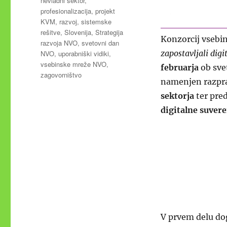
nevladni sektor
,
profesionalizacija
,
projekt
KVM
,
razvoj
,
sistemske
rešitve
,
Slovenija
,
Strategija
Konzorcij vsebi
razvoja NVO
,
svetovni dan
zapostavljali dig
NVO
,
uporabniški vidiki
,
vsebinske mreže NVO
,
februarja
ob sve
zagovorništvo
namenjen razpr
sektorja
ter pred
digitalne suvere
V prvem delu do