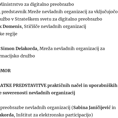
 Ministrstvo za digitalno preobrazbo
, predstavnik Mreže nevladnih organizacij za vključujočo
ružbo v Strateškem svetu za digitalno preobrazbo
ek Domenis
, Stičišče nevladnih organizacij
ke regije
 Simon Delakorda
, Mreža nevladnih organizacij za
ormacijsko družbo
DMOR
ATKE PREDSTAVITVE praktičnih načel in uporabniških
e suverenosti nevladnih organizacij
 preobrazbe nevladnih organizacij (
Sabina Janičijević
in
akorda
, Inštitut za elektronsko participacijo)