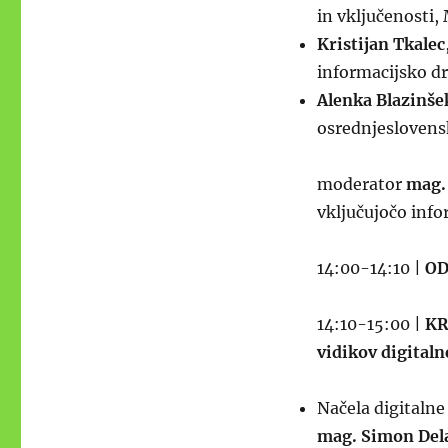
in vključenosti,
Kristijan Tkalec
informacijsko d
Alenka Blazinš
osrednjeslovens
moderator
mag.
vključujočo inf
14:00-14:10 |
O
14:10-15:00 |
KR
vidikov digitaln
Načela digitalne
mag. Simon Del