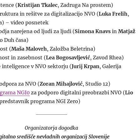
tence (
Kristijan Tkalec
, Zadruga Na prostem)
ruktura in rešitve za digitalizacijo NVO (
Luka Frelih
,
a) – video posnetek
ja narejena od ljudi za ljudi (
Simona Knavs
in
Matjaž
vo Duh časa)
ost (
Maša Malovrh
, Založba Beletrina)
ost in zasebnost (
Lea Bogosavljević
, Zavod Rhea)
inteligence v NVO sektorju (
Jurij Krpan
, Galerija
odpora za NVO (
Zoran Mihajlović
, Studio 12)
ograma NGI0
za podporo digitalni preobrazbi NVO (
Lio
i predstavnik programa NGI Zero)
Organizatorja dogodka
gitalno središče nevladnih organizacij Slovenije