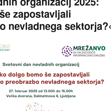
nih organizacij 2025:
e zapostavljali
bo nevladnega sektorja?