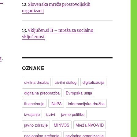
a_
12.
Slovenska mreža prostovoljskih
organizacij
13.
Vključen.si II – mreža za socialno
vključenost
k
.
OZNAKE
civilna družba
civilni dialog
digitalizacija
digitalna preobrazba
Evropska unija
financiranje
INePA
informacijska družba
izvajanje
izzivi
javne politike
javno zdravje
MINVOS
Mreža NVO-VID
nacionalno srečanje
nevladne organizacije