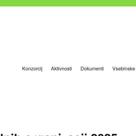
Konzorcij
Aktivnosti
Dokumenti
Vsebinske
nevladnih organizacij Slovenije