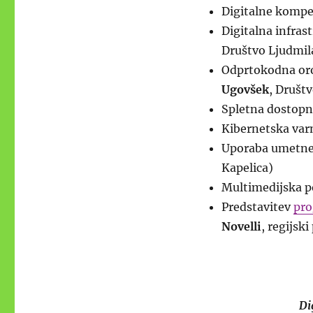
Digitalne kompe
Digitalna infrast
Društvo Ljudmil
Odprtokodna orod
Ugovšek
, Društ
Spletna dostopn
Kibernetska varn
Uporaba umetne 
Kapelica)
Multimedijska p
Predstavitev
pr
Novelli
, regijsk
Di