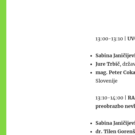
13:00-13:10 |
UV
Sabina Janičijev
Jure Trbič
, drža
mag.
Peter Cok
Slovenije
13:10-14:00 |
RA
preobrazbo nevl
Sabina Janičijev
dr. Tilen Goren