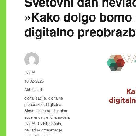
Svetovni dan nevlad
»Kako dolgo bomo š
digitalno preobraz
Avtor
INePA
Objavljeno
10/02/2025
dne
Kategorije
Aktivnosti
Oznake
digitalizacija
,
digitalna
preobrazba
,
Digitalna
Slovenija 2030
,
digitalna
suverenost
,
etična načela
,
INePA
,
izzivi
,
načela
,
nevladne organizacije
,