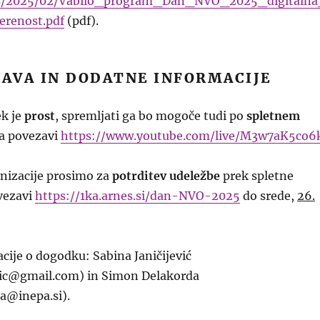
ds/2025/02/Vabilo_program_Dan_NVO_2025_digitaln
erenost.pdf
(pdf).
JAVA IN DODATNE INFORMACIJE
k je
prost
, spremljati ga bo mogoče tudi po
spletnem
a povezavi
https://www.youtube.com/live/M3w7aK5co6
anizacije prosimo za
potrditev udeležbe
prek spletne
vezavi
https://1ka.arnes.si/dan-NVO-2025
do srede,
26.
ije o dogodku: Sabina Janičijević
evic@gmail.com) in Simon Delakorda
a@inepa.si).