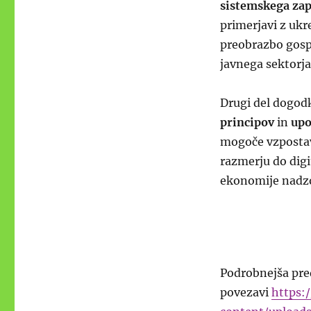
sistemskega zap
primerjavi z ukre
preobrazbo gospo
javnega sektorja
Drugi del dogo
principov
in
upo
mogoče vzposta
razmerju do dig
ekonomije nadz
Podrobnejša pre
povezavi
https: