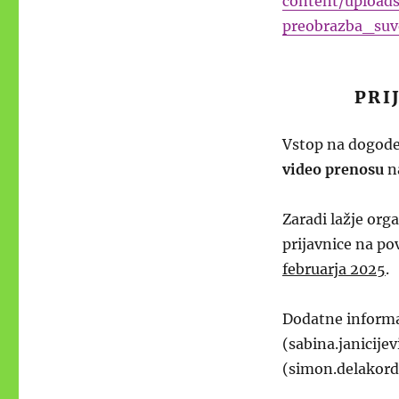
content/uploa
preobrazba_suv
PRI
Vstop na dogode
video prenosu
n
Zaradi lažje org
prijavnice na po
februarja 2025
.
Dodatne informac
(sabina.janicij
(simon.delakord