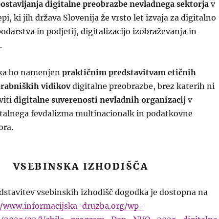
ostavljanja digitalne preobrazbe nevladnega sektorja
v
pi, ki jih država Slovenija že vrsto let izvaja za digitalno
darstva in podjetij, digitalizacijo izobraževanja in
.
dka bo namenjen
praktičnim predstavitvam etičnih
rabniških vidikov
digitalne preobrazbe, brez katerih ni
viti
digitalne suverenosti nevladnih organizacij
v
italnega fevdalizma multinacionalk in podatkovne
ora.
VSEBINSKA IZHODIŠČA
dstavitev vsebinskih izhodišč dogodka je dostopna na
//www.informacijska-druzba.org/wp-