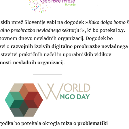
nskih mrež Slovenije vabi na dogodek »
Kako dolgo bomo š
italno preobrazbo nevladnega sektorja?
«, ki bo potekal
27.
tovnem dnevu nevladnih organizacij. Dogodek bo
avi o
razvojnih izzivih digitalne preobrazbe nevladnega
stavitvi praktičnih načel in uporabniških vidikov
nosti nevladnih organizacij
.
godka bo potekala okrogla miza o
problematiki